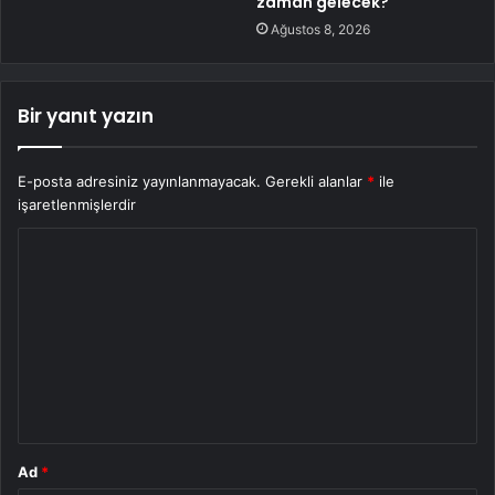
zaman gelecek?
Ağustos 8, 2026
Bir yanıt yazın
E-posta adresiniz yayınlanmayacak.
Gerekli alanlar
*
ile
işaretlenmişlerdir
Y
o
r
u
m
*
Ad
*