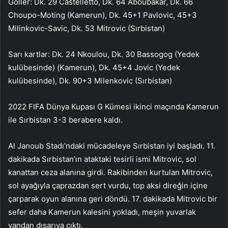
Goller: Dk. 29 Castelletto, Dk. 64 Aboubakar, Dk. 66
Choupo-Moting (Kamerun), Dk. 45+1 Pavlovic, 45+3
Milinkovic-Savic, Dk. 53 Mitrovic (Sırbistan)
Sarı kartlar: Dk. 24 Nkoulou, Dk. 30 Bassogog (Yedek
kulübesinde) (Kamerun), Dk. 45+4 Jovic (Yedek
kulübesinde), Dk. 90+3 Milenkovic (Sırbistan)
2022 FIFA Dünya Kupası G Kümesi ikinci maçında Kamerun
ile Sırbistan 3-3 berabere kaldı.
Al Janoub Stadı’ndaki mücadeleye Sırbistan iyi başladı. 11.
dakikada Sırbistan’ın ataktaki tesirli ismi Mitrovic, sol
kanattan ceza alanına girdi. Rakibinden kurtulan Mitrovic,
sol ayağıyla çaprazdan sert vurdu, top aksi direğin içine
çarparak oyun alanına geri döndü. 17. dakikada Mitrovic bir
sefer daha Kamerun kalesini yokladı, meşin yuvarlak
yandan dışarıya çıktı.