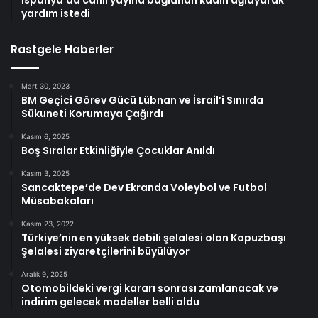
İspanya’da canlı yayına bağlanan kadın ağlayarak
yardım istedi
Rastgele Haberler
Mart 30, 2023
BM Geçici Görev Gücü Lübnan ve İsrail’i Sınırda
Sükuneti Korumaya Çağırdı
Kasım 6, 2025
Boş Sıralar Etkinliğiyle Çocuklar Anıldı
Kasım 3, 2025
Sancaktepe’de Dev Ekranda Voleybol ve Futbol
Müsabakaları
Kasım 23, 2022
Türkiye’nin en yüksek debili şelalesi olan Kapuzbaşı
Şelalesi ziyaretçilerini büyülüyor
Aralık 9, 2025
Otomobildeki vergi kararı sonrası zamlanacak ve
indirim gelecek modeller belli oldu