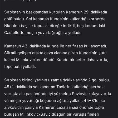
Sırbistan’ın baskısından kurtulan Kamerun 29. dakikada
golü buldu. Sol kanattan Kunde’nin kullandığı kornerde
Nkoulou baş ile topu art direğe indirdi, boş konumdaki
Castelletto meşin yuvarlağı ağlara yolladı.
Kamerun 43. dakikada Kunde ile net fırsatı kullanamadı.
Süratli gelişen atakta ceza alanına giren Kunde’nin şutu
kaleci Milinkovic’ten döndü. Kunde bir sefer daha vurdu,
topu auta yolladı.
Sırbistan birinci yarının uzatma dakikalarında 2 gol buldu.
45+1. dakikada sol kanattan Tadic’in kullandığı serbest
vuruşta altı pas önünde iyi yükselen Pavlovic kafayı vurdu
ve meşin yuvarlağı köşeden ağlara yolladı. 45+3’te ise
Zivkovic’in pasıyla Kamerun ceza sahası önünde topla
buluşan Milinkovic-Savic düzgün bir vuruşla fileleri