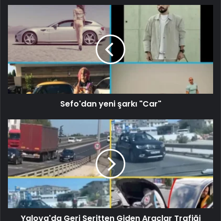
Sefo'dan yeni şarkı "Car"
Yalova'da Geri Şeritten Giden Araçlar Trafiği