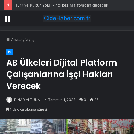
Türkiye Kültür Yolu ikinci kez Malatya’dan geçecek
Menü
Anasayfa
/
İş
İş
AB Ülkeleri Dijital Platform
Çalışanlarına İşçi Hakları
Verecek
PINAR ALTUNA
Temmuz 1, 2023
0
25
1 dakika okuma süresi