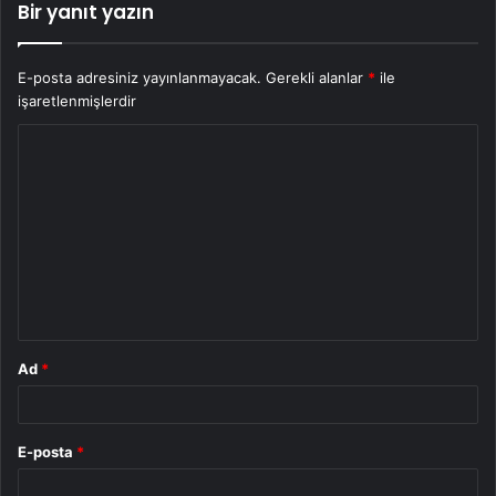
Bir yanıt yazın
E-posta adresiniz yayınlanmayacak.
Gerekli alanlar
*
ile
işaretlenmişlerdir
Y
o
r
u
m
*
Ad
*
E-posta
*