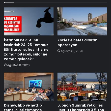
İstanbul KARTAL su
Körfez’e nefes aldıran
kesintisi! 24-25 Temmuz
operasyon
İSKİ Kartal su kesintisi ne
Ağustos 8, 2026
zaman bitecek, sular ne
zaman gelecek?
Ağustos 8, 2026
Disney, hbo ve netflix
Lübnan Gümrük Yetkilileri
temsilcileri tbmm’de
Beyrut Limanı’nda 3,5 Ton