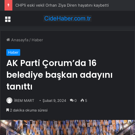
CHP’li eski vekil Orhan Ziya Diren hayatını kaybetti
Menü
Anasayfa
/
Haber
Haber
AK Parti Çorum’da 16
belediye başkan adayını
tanıttı
İREM MART
Şubat 9, 2024
0
5
2 dakika okuma süresi