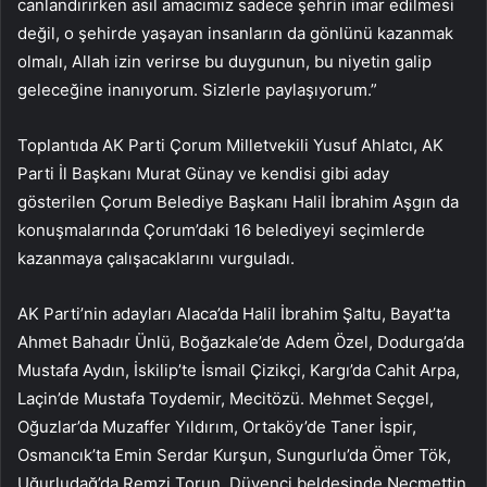
canlandırırken asıl amacımız sadece şehrin imar edilmesi
değil, o şehirde yaşayan insanların da gönlünü kazanmak
olmalı, Allah izin verirse bu duygunun, bu niyetin galip
geleceğine inanıyorum. Sizlerle paylaşıyorum.”
Toplantıda AK Parti Çorum Milletvekili Yusuf Ahlatcı, AK
Parti İl Başkanı Murat Günay ve kendisi gibi aday
gösterilen Çorum Belediye Başkanı Halil İbrahim Aşgın da
konuşmalarında Çorum’daki 16 belediyeyi seçimlerde
kazanmaya çalışacaklarını vurguladı.
AK Parti’nin adayları Alaca’da Halil İbrahim Şaltu, Bayat’ta
Ahmet Bahadır Ünlü, Boğazkale’de Adem Özel, Dodurga’da
Mustafa Aydın, İskilip’te İsmail Çizikçi, Kargı’da Cahit Arpa,
Laçin’de Mustafa Toydemir, Mecitözü. Mehmet Seçgel,
Oğuzlar’da Muzaffer Yıldırım, Ortaköy’de Taner İspir,
Osmancık’ta Emin Serdar Kurşun, Sungurlu’da Ömer Tök,
Uğurludağ’da Remzi Torun, Düvenci beldesinde Necmettin