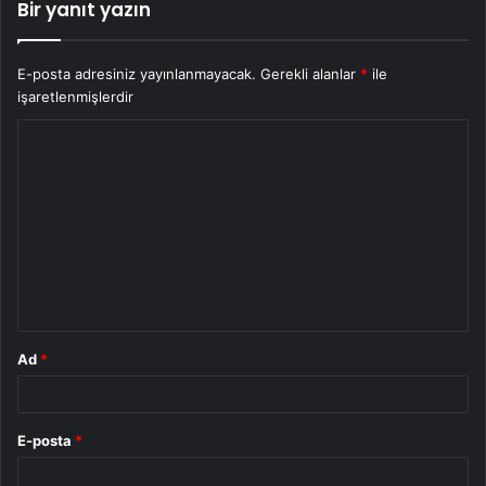
Bir yanıt yazın
E-posta adresiniz yayınlanmayacak.
Gerekli alanlar
*
ile
işaretlenmişlerdir
Y
o
r
u
m
*
Ad
*
E-posta
*