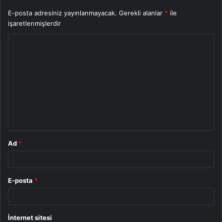
E-posta adresiniz yayınlanmayacak.
Gerekli alanlar
*
ile
işaretlenmişlerdir
Y
o
r
u
m
*
Ad
*
E-posta
*
İnternet sitesi