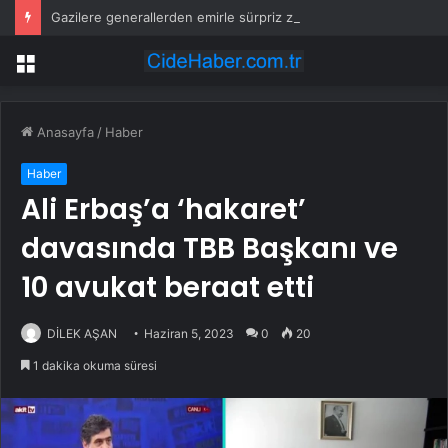
Gazilere generallerden emirle sürpriz ziyaret
Menü
Anasayfa
/
Haber
Haber
Ali Erbaş’a ‘hakaret’
davasında TBB Başkanı ve
10 avukat beraat etti
DİLEK AŞAN
Haziran 5, 2023
0
20
1 dakika okuma süresi