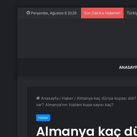
Türki
Perşembe, Ağustos 6 2026
Son Dakika Haberleri
ANASAY
Anasayfa
/
Haber
/
Almanya kaç dünya kupası aldı?
var? Almanya’nın toplam kupa sayısı kaç?
Haber
Almanya kaç dü