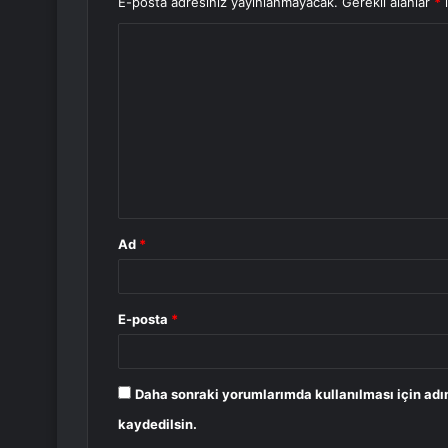
E-posta adresiniz yayınlanmayacak.
Gerekli alanlar
*
i
Y
o
r
u
m
*
Ad
*
E-posta
*
Daha sonraki yorumlarımda kullanılması için adı
kaydedilsin.