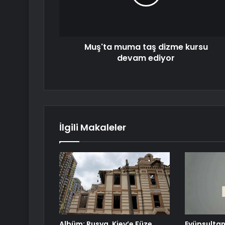
Muş'ta muma taş dizme kursu
devam ediyor
İlgili Makaleler
Albüm: Rusya, Kiev’e Füze
Eyüpsultan