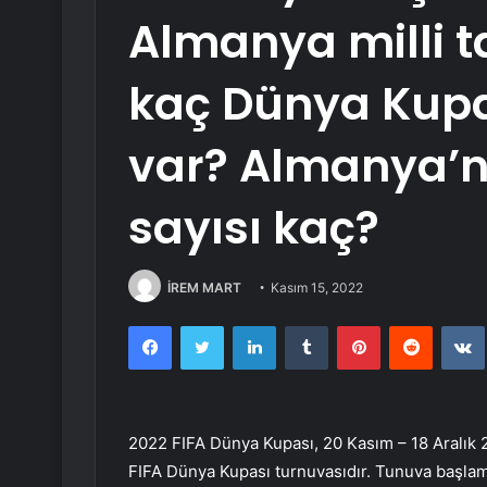
Almanya milli 
kaç Dünya Kup
var? Almanya’n
sayısı kaç?
İREM MART
Kasım 15, 2022
Facebook
Twitter
LinkedIn
Tumblr
Pinterest
Reddit
2022 FIFA Dünya Kupası, 20 Kasım – 18 Aralık 2
FIFA Dünya Kupası turnuvasıdır. Tunuva başla