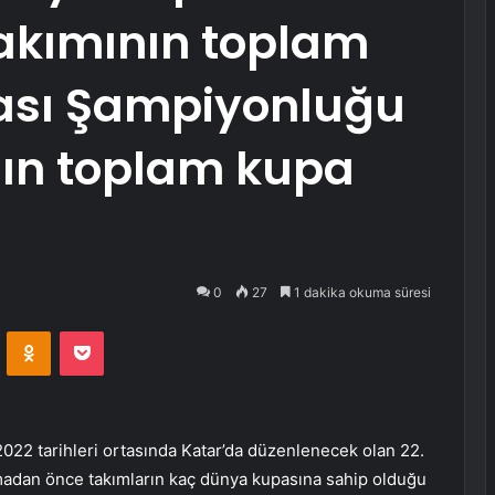
takımının toplam
ası Şampiyonluğu
ın toplam kupa
0
27
1 dakika okuma süresi
VKontakte
Odnoklassniki
Pocket
022 tarihleri ortasında Katar’da düzenlenecek olan 22.
madan önce takımların kaç dünya kupasına sahip olduğu