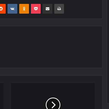
erest
Reddit
VKontakte
Odnoklassniki
Pocket
E-Posta ile paylaş
Yazdır