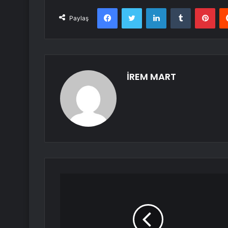
Facebook
Twitter
LinkedIn
Tumblr
Pint
Paylaş
İREM MART