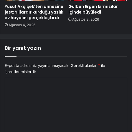
Yusuf Akçiçek’ten annesine
Gülben Ergen kırmızılar
jest: Yıllardır kurduğu yazlık
içinde büyüledi
ev hayalini gerçekleştirdi
Ağustos 3, 2026
Ağustos 4, 2026
Bir yanıt yazın
E-posta adresiniz yayınlanmayacak.
Gerekli alanlar
*
ile
işaretlenmişlerdir
Y
o
r
u
m
*