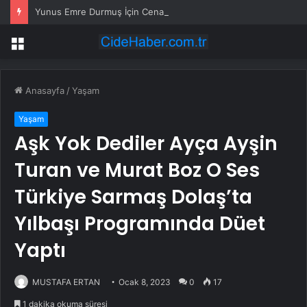
Yunus Emre Durmuş İçin Cenaze Töreni
Menü
Anasayfa
/
Yaşam
Yaşam
Aşk Yok Dediler Ayça Ayşin
Turan ve Murat Boz O Ses
Türkiye Sarmaş Dolaş’ta
Yılbaşı Programında Düet
Yaptı
MUSTAFA ERTAN
Ocak 8, 2023
0
17
1 dakika okuma süresi