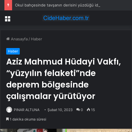
Okul bahçesinde tavşanın derisini yüzdüğü iddia edilen şüpheli gözaltına alındı
Menü
Anasayfa
/
Haber
Haber
Aziz Mahmud Hüdayi Vakfı,
“yüzyılın felaketi”nde
deprem bölgesinde
çalışmalar yürütüyor
PINAR ALTUNA
Şubat 10, 2023
0
15
1 dakika okuma süresi