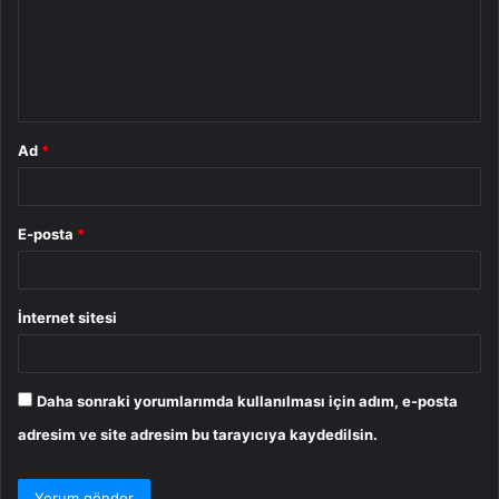
u
m
*
Ad
*
E-posta
*
İnternet sitesi
Daha sonraki yorumlarımda kullanılması için adım, e-posta
adresim ve site adresim bu tarayıcıya kaydedilsin.