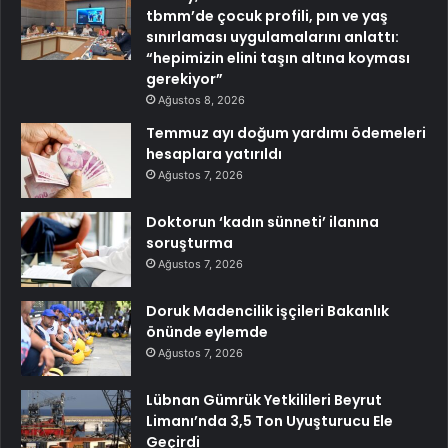
tbmm’de çocuk profili, pın ve yaş
sınırlaması uygulamalarını anlattı:
“hepimizin elini taşın altına koyması
gerekiyor”
Ağustos 8, 2026
Temmuz ayı doğum yardımı ödemeleri
hesaplara yatırıldı
Ağustos 7, 2026
Doktorun ‘kadın sünneti’ ilanına
soruşturma
Ağustos 7, 2026
Doruk Madencilik işçileri Bakanlık
önünde eylemde
Ağustos 7, 2026
Lübnan Gümrük Yetkilileri Beyrut
Limanı’nda 3,5 Ton Uyuşturucu Ele
Geçirdi