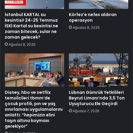
İstanbul KARTAL su
Körfez’e nefes aldıran
kesintisi! 24-25 Temmuz
operasyon
İSKİ Kartal su kesintisi ne
Ağustos 8, 2026
zaman bitecek, sular ne
zaman gelecek?
Ağustos 8, 2026
Disney, hbo ve netflix
Lübnan Gümrük Yetkilileri
temsilcileri tbmm’de
Beyrut Limanı’nda 3,5 Ton
çocuk profili, pın ve yaş
Uyuşturucu Ele Geçirdi
sınırlaması uygulamalarını
Ağustos 7, 2026
anlattı: “hepimizin elini
taşın altına koyması
gerekiyor”