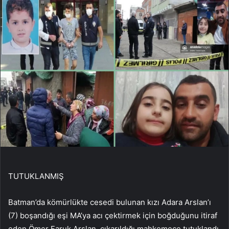
TUTUKLANMIŞ
Batman’da kömürlükte cesedi bulunan kızı Adara Arslan’ı
(7) boşandığı eşi MA’ya acı çektirmek için boğduğunu itiraf
eden Ömer Faruk Arslan, çıkarıldığı mahkemece tutuklandı.