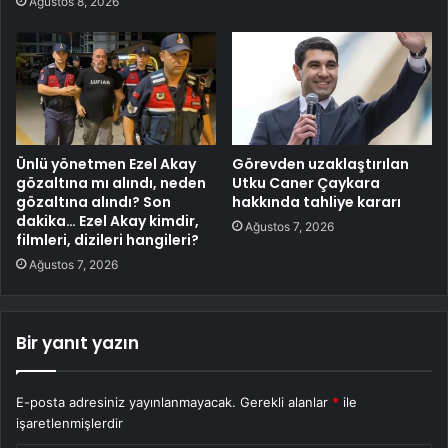
Ağustos 8, 2026
Ünlü yönetmen Ezel Akay
Görevden uzaklaştırılan
gözaltına mı alındı, neden
Utku Caner Çaykara
gözaltına alındı? Son
hakkında tahliye kararı
dakika… Ezel Akay kimdir,
Ağustos 7, 2026
filmleri, dizileri hangileri?
Ağustos 7, 2026
Bir yanıt yazın
E-posta adresiniz yayınlanmayacak.
Gerekli alanlar
*
ile
işaretlenmişlerdir