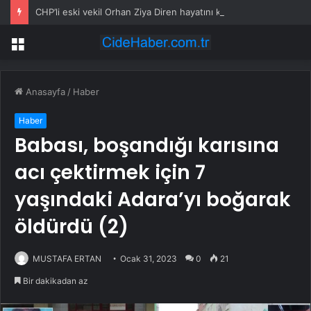
CHP’li eski vekil Orhan Ziya Diren hayatını kaybetti
Menü
Anasayfa
/
Haber
Haber
Babası, boşandığı karısına
acı çektirmek için 7
yaşındaki Adara’yı boğarak
öldürdü (2)
MUSTAFA ERTAN
Ocak 31, 2023
0
21
Bir dakikadan az