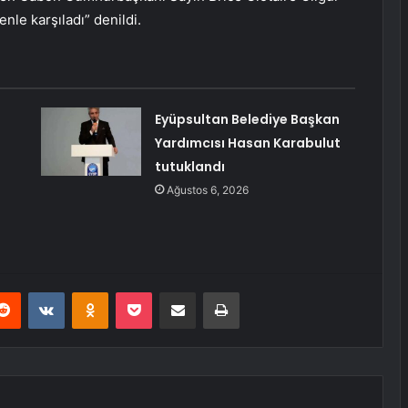
le karşıladı” denildi.
Eyüpsultan Belediye Başkan
Yardımcısı Hasan Karabulut
tutuklandı
Ağustos 6, 2026
erest
Reddit
VKontakte
Odnoklassniki
Pocket
E-Posta ile paylaş
Yazdır