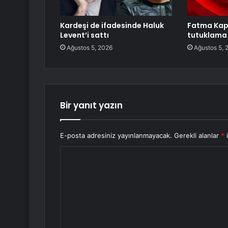
Kardeşi de ifadesinde Haluk
Fatma Kapl
Levent’i sattı
tutuklama 
Ağustos 5, 2026
Ağustos 5, 
Bir yanıt yazın
E-posta adresiniz yayınlanmayacak.
Gerekli alanlar
*
i
Y
o
r
u
m