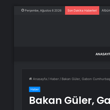
Albüm
Perşembe, Ağustos 6 2026
Son Dakika Haberleri
ANASAY
Anasayfa
/
Haber
/
Bakan Güler, Gabon Cumhurbaşk
Haber
Bakan Güler, G