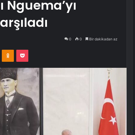
ı Nguema’yı
arşıladı
0
0
Bir dakikadan az
VKontakte
Odnoklassniki
Pocket