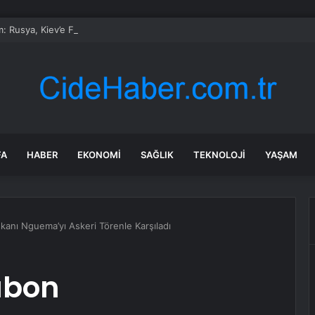
: Rusya, Kiev’e Füze Saldırısı Düzenledi: 1 Ölü, 13 Yaralı
FA
HABER
EKONOMI
SAĞLIK
TEKNOLOJI
YAŞAM
anı Nguema’yı Askeri Törenle Karşıladı
abon