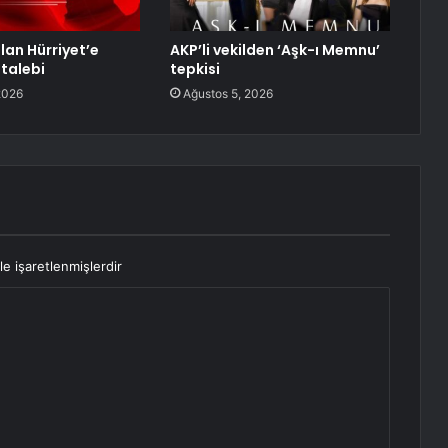
an Hürriyet’e
AKP’li vekilden ‘Aşk-ı Memnu’
talebi
tepkisi
2026
Ağustos 5, 2026
le işaretlenmişlerdir