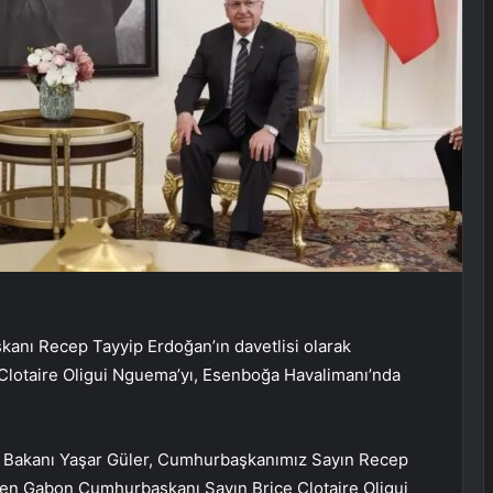
anı Recep Tayyip Erdoğan’ın davetlisi olarak
lotaire Oligui Nguema’yı, Esenboğa Havalimanı’nda
ma Bakanı Yaşar Güler, Cumhurbaşkanımız Sayın Recep
elen Gabon Cumhurbaşkanı Sayın Brice Clotaire Oligui