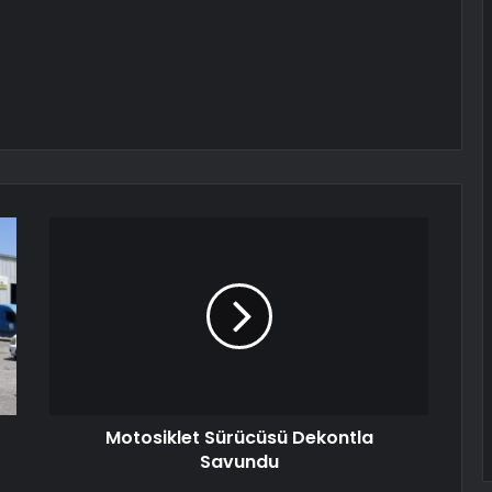
Motosiklet Sürücüsü Dekontla
Savundu