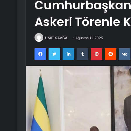
Cumhurbaşkan
Askeri Törenle K
ÜMİT SAVĞA
Ağustos 11, 2025
Facebook
Twitter
LinkedIn
Tumblr
Pinterest
Reddit