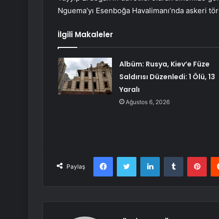
Nguema’yı Esenboğa Havalimanı’nda askeri tören
İlgili Makaleler
Albüm: Rusya, Kiev’e Füze
Saldırısı Düzenledi: 1 Ölü, 13
Yaralı
Ağustos 6, 2026
Facebook
Twitter
LinkedIn
Tumblr
Pint
Paylaş