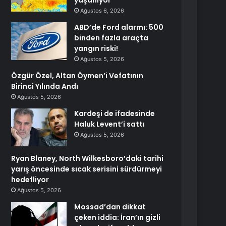
yaşanıyor
Ağustos 6, 2026
ABD’de Ford alarmı: 500
binden fazla araçta
yangın riski!
Ağustos 5, 2026
Özgür Özel, Altan Öymen’i Vefatının
Birinci Yılında Andı
Ağustos 5, 2026
Kardeşi de ifadesinde
Haluk Levent’i sattı
Ağustos 5, 2026
Ryan Blaney, North Wilkesboro’daki tarihi
yarış öncesinde sıcak serisini sürdürmeyi
hedefliyor
Ağustos 5, 2026
Mossad’dan dikkat
çeken iddia: İran’ın gizli