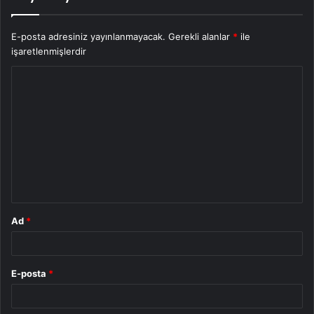
E-posta adresiniz yayınlanmayacak.
Gerekli alanlar
*
ile
işaretlenmişlerdir
Y
o
r
u
m
*
Ad
*
E-posta
*