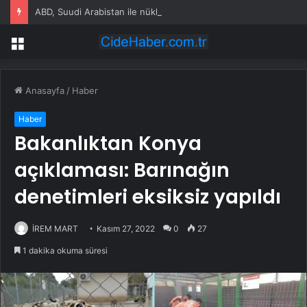
ABD, Suudi Arabistan ile nükleer program anlaşmasını duyuracak
Menü
Anasayfa
/
Haber
Haber
Bakanlıktan Konya
açıklaması: Barınağın
denetimleri eksiksiz yapıldı
İREM MART
Kasım 27, 2022
0
27
1 dakika okuma süresi