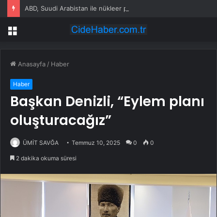
ABD, Suudi Arabistan ile nükleer program anlaşmasını duyuracak
Menü
Anasayfa
/
Haber
Haber
Başkan Denizli, “Eylem planı
oluşturacağız”
ÜMİT SAVĞA
Temmuz 10, 2025
0
0
2 dakika okuma süresi