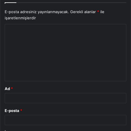
E-posta adresiniz yayınlanmayacak.
Gerekli alanlar
*
ile
işaretlenmişlerdir
Y
o
r
u
m
*
Ad
*
E-posta
*