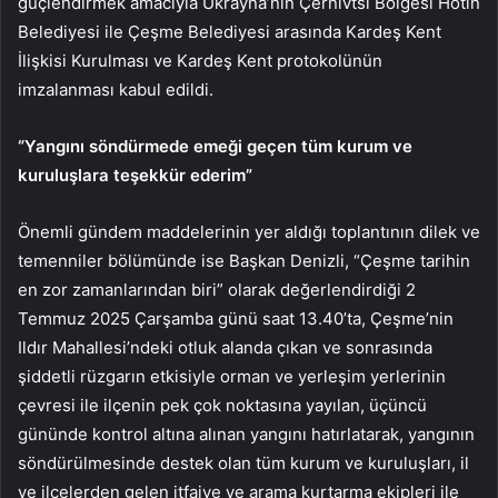
güçlendirmek amacıyla Ukrayna’nın Çernivtsi Bölgesi Hotin
Belediyesi ile Çeşme Belediyesi arasında Kardeş Kent
İlişkisi Kurulması ve Kardeş Kent protokolünün
imzalanması kabul edildi.
“Yangını söndürmede emeği geçen tüm kurum ve
kuruluşlara teşekkür ederim”
Önemli gündem maddelerinin yer aldığı toplantının dilek ve
temenniler bölümünde ise Başkan Denizli, “Çeşme tarihin
en zor zamanlarından biri” olarak değerlendirdiği 2
Temmuz 2025 Çarşamba günü saat 13.40’ta, Çeşme’nin
Ildır Mahallesi’ndeki otluk alanda çıkan ve sonrasında
şiddetli rüzgarın etkisiyle orman ve yerleşim yerlerinin
çevresi ile ilçenin pek çok noktasına yayılan, üçüncü
gününde kontrol altına alınan yangını hatırlatarak, yangının
söndürülmesinde destek olan tüm kurum ve kuruluşları, il
ve ilçelerden gelen itfaiye ve arama kurtarma ekipleri ile