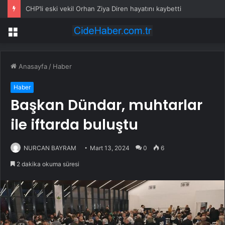
CHP’li eski vekil Orhan Ziya Diren hayatını kaybetti
Menü
Anasayfa
/
Haber
Haber
Başkan Dündar, muhtarlar
ile iftarda buluştu
NURCAN BAYRAM
Mart 13, 2024
0
6
2 dakika okuma süresi