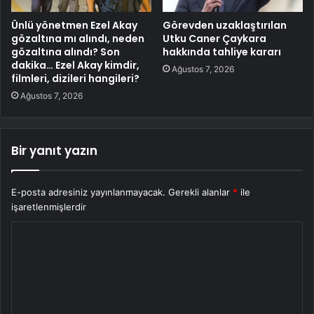
Ünlü yönetmen Ezel Akay
Görevden uzaklaştırılan
gözaltına mı alındı, neden
Utku Caner Çaykara
gözaltına alındı? Son
hakkında tahliye kararı
dakika… Ezel Akay kimdir,
Ağustos 7, 2026
filmleri, dizileri hangileri?
Ağustos 7, 2026
Bir yanıt yazın
E-posta adresiniz yayınlanmayacak.
Gerekli alanlar
*
ile
işaretlenmişlerdir
Y
o
r
u