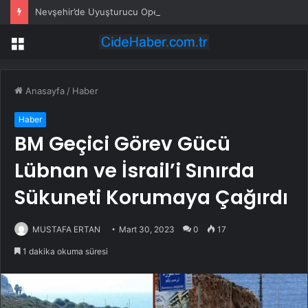
Nevşehir’de Uyuşturucu Operasyonu: 9 Gözaltı
Menü
Anasayfa
/
Haber
Haber
BM Geçici Görev Gücü
Lübnan ve İsrail’i Sınırda
Sükuneti Korumaya Çağırdı
MUSTAFA ERTAN
Mart 30, 2023
0
17
1 dakika okuma süresi