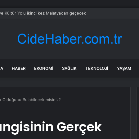
ye Kültür Yolu ikinci kez Malatya’dan geçecek
FA
HABER
EKONOMI
SAĞLIK
TEKNOLOJI
YAŞAM
k Olduğunu Bulabilecek misiniz?
angisinin Gerçek