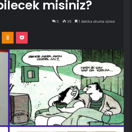
ilecek misiniz?
0
39
1 dakika okuma süresi
VKontakte
Odnoklassniki
Pocket