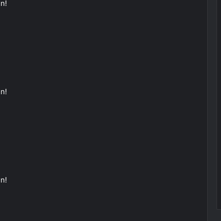
n!
n!
n!