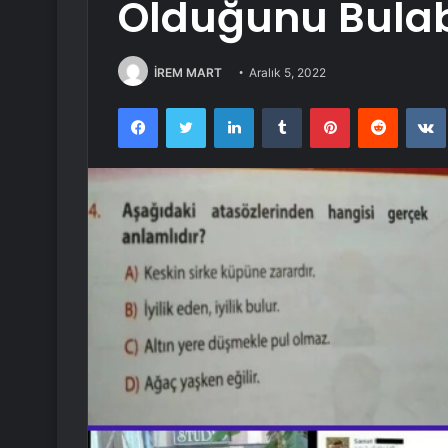
Olduğunu Bulab
İREM MART
Aralık 5, 2022
Facebook
Twitter
LinkedIn
Tumblr
Pinterest
Reddit