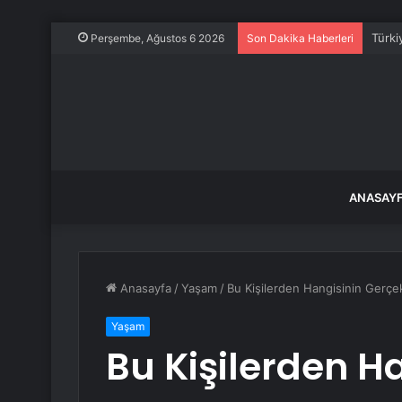
Türki
Perşembe, Ağustos 6 2026
Son Dakika Haberleri
ANASAY
Anasayfa
/
Yaşam
/
Bu Kişilerden Hangisinin Gerçe
Yaşam
Bu Kişilerden H