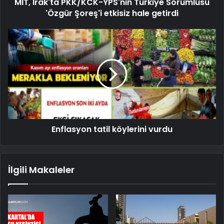
MİT, Irak'ta PKK/KCK-YPS'nin Türkiye Sorumlusu
'Özgür Şoreş'i etkisiz hale getirdi
Enflasyon tatil köylerini vurdu
İlgili Makaleler