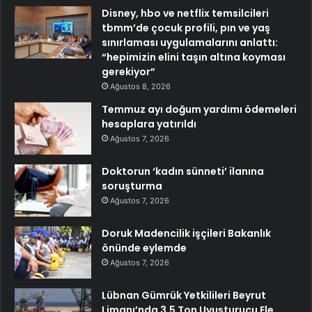
Disney, hbo ve netflix temsilcileri
tbmm’de çocuk profili, pın ve yaş
sınırlaması uygulamalarını anlattı:
“hepimizin elini taşın altına koyması
gerekiyor”
Ağustos 8, 2026
Temmuz ayı doğum yardımı ödemeleri
hesaplara yatırıldı
Ağustos 7, 2026
Doktorun ‘kadın sünneti’ ilanına
soruşturma
Ağustos 7, 2026
Doruk Madencilik işçileri Bakanlık
önünde eylemde
Ağustos 7, 2026
Lübnan Gümrük Yetkilileri Beyrut
Limanı’nda 3,5 Ton Uyuşturucu Ele