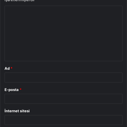
Y
o
r
u
m
*
Ad
*
E-posta
*
İnternet sitesi