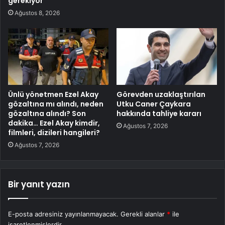
gerekiyor”
Ağustos 8, 2026
Ünlü yönetmen Ezel Akay
Görevden uzaklaştırılan
gözaltına mı alındı, neden
Utku Caner Çaykara
gözaltına alındı? Son
hakkında tahliye kararı
dakika… Ezel Akay kimdir,
Ağustos 7, 2026
filmleri, dizileri hangileri?
Ağustos 7, 2026
Bir yanıt yazın
E-posta adresiniz yayınlanmayacak.
Gerekli alanlar
*
ile
işaretlenmişlerdir