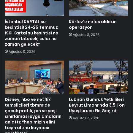
İstanbul KARTAL su
Körfez’e nefes aldıran
kesintisi! 24-25 Temmuz
operasyon
İSKİ Kartal su kesintisi ne
Ağustos 8, 2026
zaman bitecek, sular ne
zaman gelecek?
Ağustos 8, 2026
Disney, hbo ve netflix
Lübnan Gümrük Yetkilileri
temsilcileri tbmm’de
Beyrut Limanı’nda 3,5 Ton
çocuk profili, pın ve yaş
Uyuşturucu Ele Geçirdi
sınırlaması uygulamalarını
Ağustos 7, 2026
anlattı: “hepimizin elini
taşın altına koyması