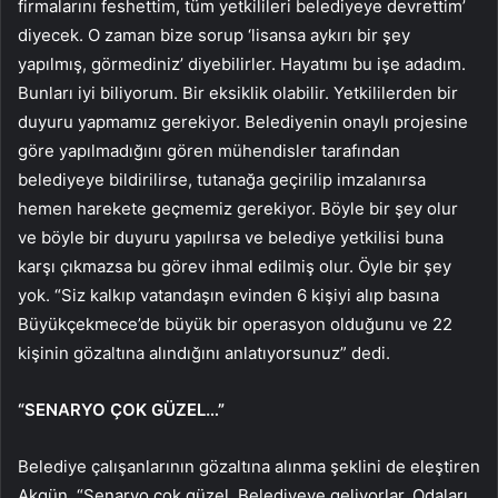
firmalarını feshettim, tüm yetkilileri belediyeye devrettim’
diyecek. O zaman bize sorup ‘lisansa aykırı bir şey
yapılmış, görmediniz’ diyebilirler. Hayatımı bu işe adadım.
Bunları iyi biliyorum. Bir eksiklik olabilir. Yetkililerden bir
duyuru yapmamız gerekiyor. Belediyenin onaylı projesine
göre yapılmadığını gören mühendisler tarafından
belediyeye bildirilirse, tutanağa geçirilip imzalanırsa
hemen harekete geçmemiz gerekiyor. Böyle bir şey olur
ve böyle bir duyuru yapılırsa ve belediye yetkilisi buna
karşı çıkmazsa bu görev ihmal edilmiş olur. Öyle bir şey
yok. “Siz kalkıp vatandaşın evinden 6 kişiyi alıp basına
Büyükçekmece’de büyük bir operasyon olduğunu ve 22
kişinin gözaltına alındığını anlatıyorsunuz” dedi.
“SENARYO ÇOK GÜZEL…”
Belediye çalışanlarının gözaltına alınma şeklini de eleştiren
Akgün, “Senaryo çok güzel. Belediyeye geliyorlar. Odaları