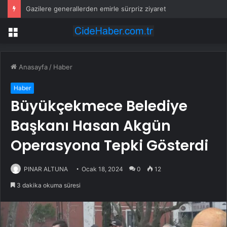
Gazilere generallerden emirle sürpriz ziyaret
Menü
Anasayfa
/
Haber
Haber
Büyükçekmece Belediye
Başkanı Hasan Akgün
Operasyona Tepki Gösterdi
PINAR ALTUNA
Ocak 18, 2024
0
12
3 dakika okuma süresi