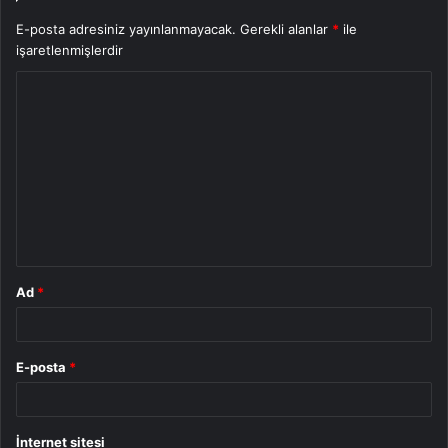
E-posta adresiniz yayınlanmayacak.
Gerekli alanlar
*
ile
işaretlenmişlerdir
Y
o
r
u
m
*
Ad
*
E-posta
*
İnternet sitesi