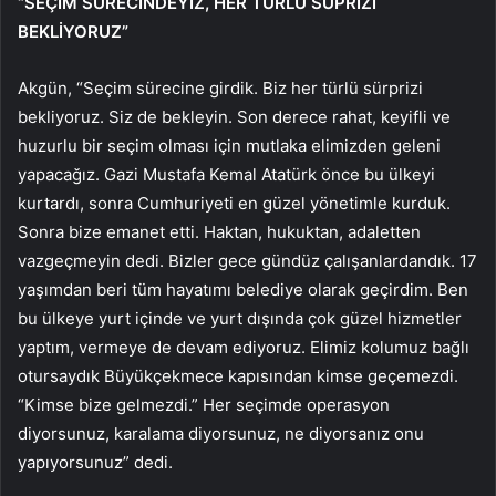
“SEÇİM SÜRECİNDEYİZ, HER TÜRLÜ SÜPRİZİ
BEKLİYORUZ”
Akgün, “Seçim sürecine girdik. Biz her türlü sürprizi
bekliyoruz. Siz de bekleyin. Son derece rahat, keyifli ve
huzurlu bir seçim olması için mutlaka elimizden geleni
yapacağız. Gazi Mustafa Kemal Atatürk önce bu ülkeyi
kurtardı, sonra Cumhuriyeti en güzel yönetimle kurduk.
Sonra bize emanet etti. Haktan, hukuktan, adaletten
vazgeçmeyin dedi. Bizler gece gündüz çalışanlardandık. 17
yaşımdan beri tüm hayatımı belediye olarak geçirdim. Ben
bu ülkeye yurt içinde ve yurt dışında çok güzel hizmetler
yaptım, vermeye de devam ediyoruz. Elimiz kolumuz bağlı
otursaydık Büyükçekmece kapısından kimse geçemezdi.
“Kimse bize gelmezdi.” Her seçimde operasyon
diyorsunuz, karalama diyorsunuz, ne diyorsanız onu
yapıyorsunuz” dedi.