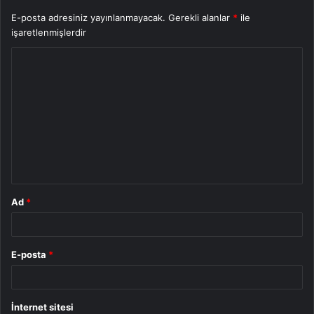
E-posta adresiniz yayınlanmayacak.
Gerekli alanlar
*
ile
işaretlenmişlerdir
Y
o
r
u
m
*
Ad
*
E-posta
*
İnternet sitesi