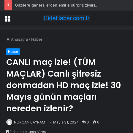
Gazilere generallerden emirle sürpriz ziyaret
Menü
Anasayfa
/
Haber
Haber
CANLI maç izle! (TÜM
MAÇLAR) Canlı şifresiz
donmadan HD maç izle! 30
Mayıs günün maçları
nereden izlenir?
NURCAN BAYRAM
Mayıs 31, 2024
0
0
1 dakika okuma süresi