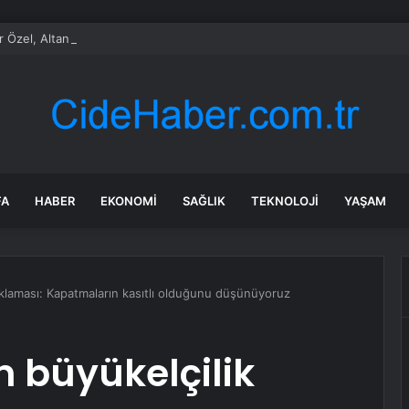
 Özel, Altan Öymen’i Vefatının Birinci Yılında Andı
FA
HABER
EKONOMI
SAĞLIK
TEKNOLOJI
YAŞAM
ıklaması: Kapatmaların kasıtlı olduğunu düşünüyoruz
 büyükelçilik