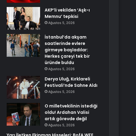
AKP’li vekilden ‘Aşk-ı
Memnu’ tepkisi
Ağustos 5, 2026
İstanbul’da akşam
saatlerinde evlere
girmeye başladılar:
Herkes çareyi tek bir
üründe buldu
Ağustos 5, 2026
Derya Uluğ, Kırklareli
Festivali’nde Sahne Aldı
Ağustos 5, 2026
O milletvekilinin istediği
oldu! Ardahan Valisi
artık görevde değil
Ağustos 5, 2026
Yarı İletken Ekipman Hisseleri: BofA WFE