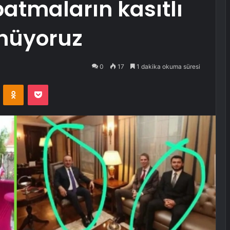
atmaların kasıtlı
nüyoruz
0
17
1 dakika okuma süresi
VKontakte
Odnoklassniki
Pocket