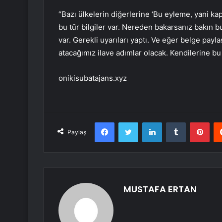
“Bazı ülkelerin diğerlerine ‘Bu eyleme, yani ka
bu tür bilgiler var. Nereden bakarsanız bakın b
var. Gerekli uyarıları yaptı. Ve eğer belge pa
atacağımız ilave adımlar olacak. Kendilerine 
onikisubatajans.xyz
Facebook
Twitter
LinkedIn
Tumblr
Pint
Paylaş
MUSTAFA ERTAN