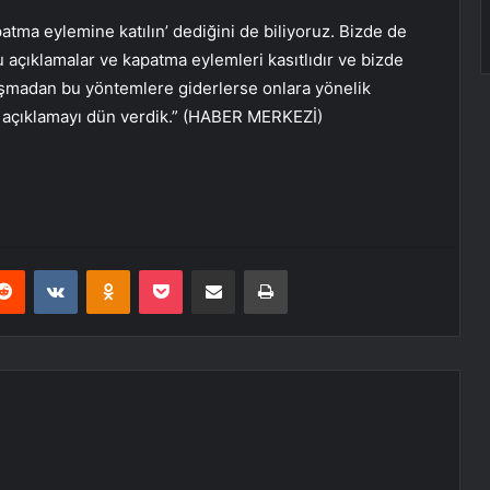
patma eylemine katılın’ dediğini de biliyoruz. Bizde de
u açıklamalar ve kapatma eylemleri kasıtlıdır ve bizde
ylaşmadan bu yöntemlere giderlerse onlara yönelik
bu açıklamayı dün verdik.” (HABER MERKEZİ)
erest
Reddit
VKontakte
Odnoklassniki
Pocket
E-Posta ile paylaş
Yazdır