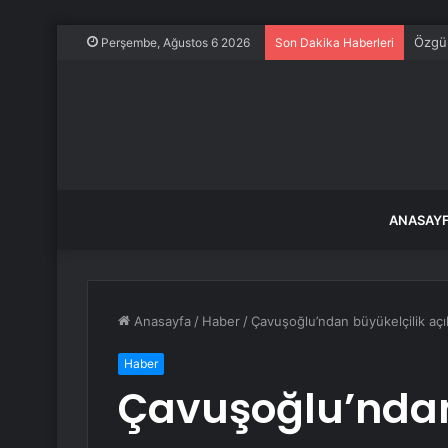
Özgür
Perşembe, Ağustos 6 2026
Son Dakika Haberleri
ANASAY
Anasayfa
/
Haber
/
Çavuşoğlu’ndan büyükelçilik aç
Haber
Çavuşoğlu’ndan