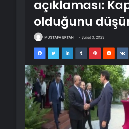
açıklaması: Kap
olduğunu düşü
MUSTAFA ERTAN
Şubat 3, 2023
Facebook
Twitter
LinkedIn
Tumblr
Pinterest
Reddit