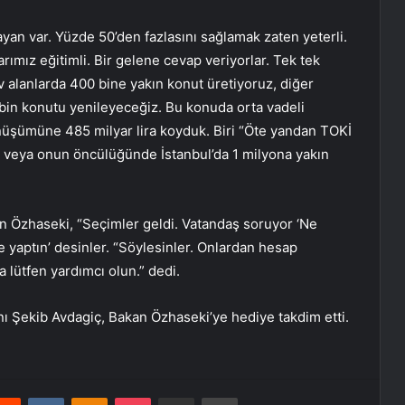
yan var. Yüzde 50’den fazlasını sağlamak zaten yeterli.
arımız eğitimli. Bir gelene cevap veriyorlar. Tek tek
rv alanlarda 400 bine yakın konut üretiyoruz, diğer
in konutu yenileyeceğiz. Bu konuda orta vadeli
önüşümüne 485 milyar lira koyduk. Biri “Öte yandan TOKİ
la veya onun öncülüğünde İstanbul’da 1 milyona yakın
tan Özhaseki, “Seçimler geldi. Vatandaş soruyor ‘Ne
e yaptın’ desinler. “Söylesinler. Onlardan hesap
lütfen yardımcı olun.” dedi.
 Şekib Avdagiç, Bakan Özhaseki’ye hediye takdim etti.
erest
Reddit
VKontakte
Odnoklassniki
Pocket
E-Posta ile paylaş
Yazdır