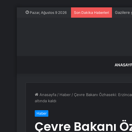
Gazilere 
Pazar, Ağustos 9 2026
Son Dakika Haberleri
ANASAY
Anasayfa
/
Haber
/
Çevre Bakanı Özhaseki: Erzinc
altında kaldı
Haber
Çevre Bakanı Ö