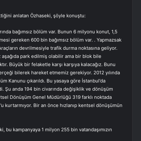
iğini anlatan Özhaseki, şöyle konuştu:
arında bağımsız bölüm var. Bunun 6 milyonu konut, 1,5
ülmesi gereken 600 bin bağımsız bölüm var. . Yapmazsak
Araçların devrilmesiyle trafik durma noktasına geliyor.
aşağıda park edilmiş olabilir ama bir blok bile
tır. Büyük bir felaketle karşı karşıya kalacağız. Bunu
rçeği bilerek hareket etmemiz gerekiyor. 2012 yılında
m Kanunu çıkarıldı. Bu yasaya göre İstanbul’da
. Şu anda 194 bin civarında değişiklik ve dönüşüm
entsel Dönüşüm Genel Müdürlüğü 319 farklı noktada
bul’u kurtarmıyor. Bir an önce hızlanıp kentsel dönüşümün
i, bu kampanyaya 1 milyon 255 bin vatandaşımızın