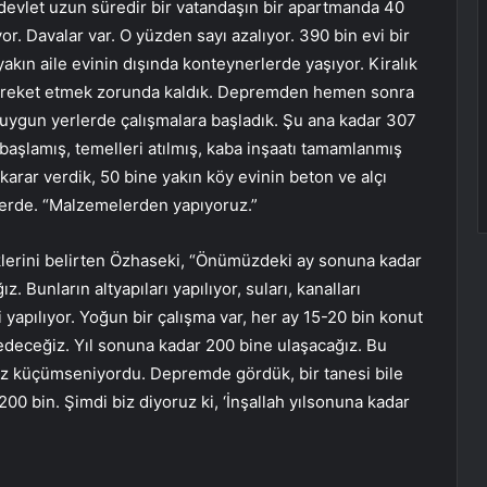
devlet uzun süredir bir vatandaşın bir apartmanda 40
or. Davalar var. O yüzden sayı azalıyor. 390 bin evi bir
kın aile evinin dışında konteynerlerde yaşıyor. Kiralık
ı hareket etmek zorunda kaldık. Depremden hemen sonra
 uygun yerlerde çalışmalara başladık. Şu ana kadar 307
 başlamış, temelleri atılmış, kaba inşaatı tamamlanmış
arar verdik, 50 bine yakın köy evinin beton ve alçı
elerde. “Malzemelerden yapıyoruz.”
iklerini belirten Özhaseki, “Önümüzdeki ay sonuna kadar
. Bunların altyapıları yapılıyor, suları, kanalları
i yapılıyor. Yoğun bir çalışma var, her ay 15-20 bin konut
im edeceğiz. Yıl sonuna kadar 200 bine ulaşacağız. Bu
az küçümseniyordu. Depremde gördük, bir tanesi bile
200 bin. Şimdi biz diyoruz ki, ‘İnşallah yılsonuna kadar