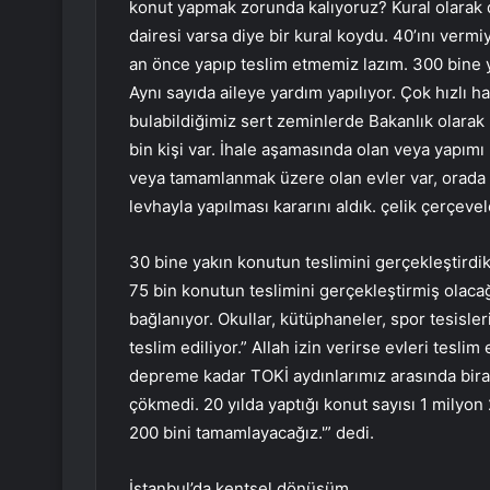
konut yapmak zorunda kalıyoruz? Kural olarak 
dairesi varsa diye bir kural koydu. 40’ını vermiy
an önce yapıp teslim etmemiz lazım. 300 bine ya
Aynı sayıda aileye yardım yapılıyor. Çok hızl
bulabildiğimiz sert zeminlerde Bakanlık olarak
bin kişi var. İhale aşamasında olan veya yapımı
veya tamamlanmak üzere olan evler var, orada k
levhayla yapılması kararını aldık. çelik çerçev
30 bine yakın konutun teslimini gerçekleştird
75 bin konutun teslimini gerçekleştirmiş olacağız
bağlanıyor. Okullar, kütüphaneler, spor tesisler
teslim ediliyor.” Allah izin verirse evleri tesl
depreme kadar TOKİ aydınlarımız arasında bir
çökmedi. 20 yılda yaptığı konut sayısı 1 milyon 
200 bini tamamlayacağız.'” dedi.
İstanbul’da kentsel dönüşüm