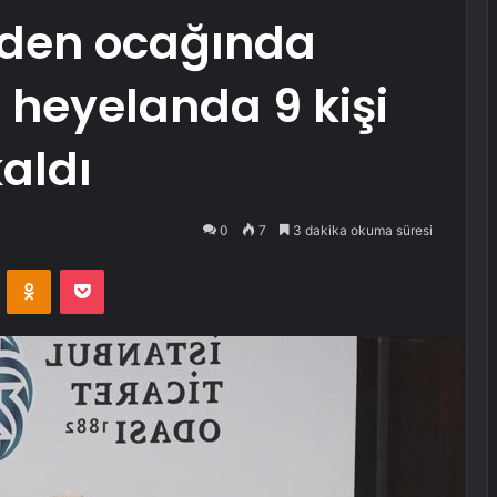
aden ocağında
heyelanda 9 kişi
kaldı
0
7
3 dakika okuma süresi
VKontakte
Odnoklassniki
Pocket