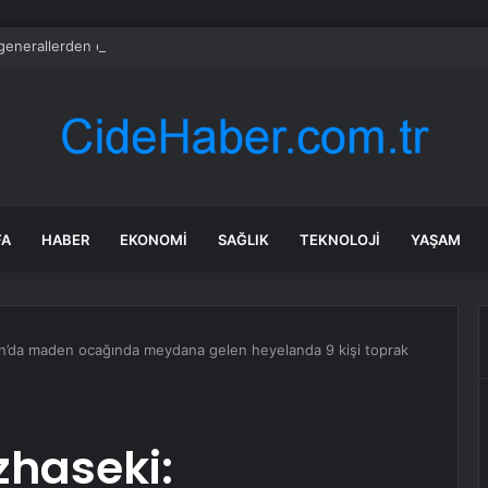
generallerden emirle sürpriz ziyaret
FA
HABER
EKONOMI
SAĞLIK
TEKNOLOJI
YAŞAM
an’da maden ocağında meydana gelen heyelanda 9 kişi toprak
zhaseki: