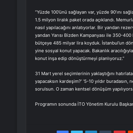
“Yüzde 100’ünü sağlayan var, yüzde 90’ını sağla
1.5 milyon liralık paket orada açıklandı. Memurl
nasıl yapılacağını anlatıyorlar. Bir yandan reze
yandan Yarısı Bizden Kampanyası ile 350-400 b
bütçeye 485 milyar lira koyduk. İstanbul’un d
yine sosyal konut yapacak. Bakanlık aracılığıy
konut inşa edip dönüştürmeyi planlıyoruz.”
31 Mart yerel seçimlerinin yaklaştığını hatırla
yapacaksın kardeşim?’ ‘5-10 yıldır buradasın, n
sorulsun. O zaman kentsel dönüşüm yapılıyorsa 
Programın sonunda İTO Yönetim Kurulu Başkanı
Facebook
Twitter
LinkedIn
Tumblr
Pint