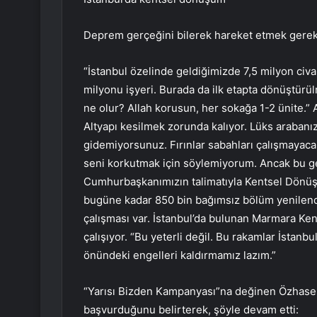
Deprem gerçeğini bilerek hareket etmek gerekt
“İstanbul özelinde geldiğimizde 7,5 milyon civ
milyonu işyeri. Burada da ilk etapta dönüştür
ne olur? Allah korusun, her sokağa 1-2 ünite.” 
Altyapı kesilmek zorunda kalıyor. Lüks arabanız 
gidemiyorsunuz. Fırınlar sabahları çalışmayacak
seni korkutmak için söylemiyorum. Ancak bu ge
Cumhurbaşkanımızın talimatıyla Kentsel Dönüşü
bugüne kadar 850 bin bağımsız bölüm yenilendi
çalışması var. İstanbul’da bulunan Marmara K
çalışıyor. “Bu yeterli değil. Bu rakamlar İstan
önündeki engelleri kaldırmamız lazım.”
“Yarısı Bizden Kampanyası”na değinen Özhasek
başvurduğunu belirterek, şöyle devam etti: