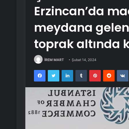
Erzincan’da m
meydana gelen 
toprak altında 
İREM MART
Şubat 14, 2024
Facebook
Twitter
LinkedIn
Tumblr
Pinterest
Reddit