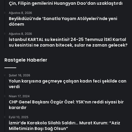
Çin, Filipin gemilerini Huangyan Dao’dan uzaklaştırdı
Ağustos 8, 2026
Beylikdüzü’nde ‘Sanatla Yaşam Atölyeleri’nde yeni
dönem
Ağustos 8, 2026
İstanbul KARTAL su kesintisi! 24-25 Temmuz İSKİ Kartal
su kesintisi ne zaman bitecek, sular ne zaman gelecek?
Rastgele Haberler
Şubat 16, 2026
Yolun karşısına geçmeye çalışan kadın feci şekilde can
verdi
Nisan 17, 2024
CHP Genel Başkanı Özgür Özel: YSK’nın reddi siyasi bir
karardır
Eylül 10, 2025
İzmir’de Karakola Silahlı Saldırı… Murat Kurum: “Aziz
Milletimizin Başı Sağ Olsun”