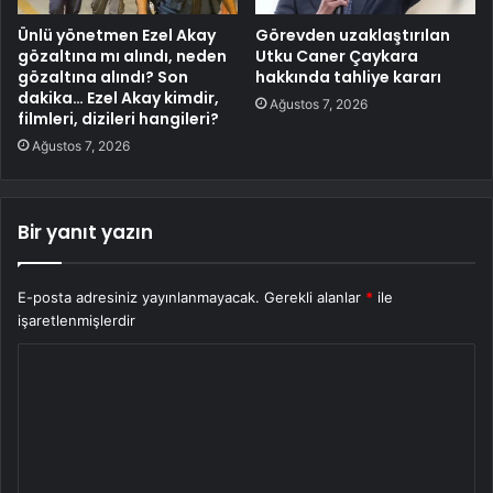
Ünlü yönetmen Ezel Akay
Görevden uzaklaştırılan
gözaltına mı alındı, neden
Utku Caner Çaykara
gözaltına alındı? Son
hakkında tahliye kararı
dakika… Ezel Akay kimdir,
Ağustos 7, 2026
filmleri, dizileri hangileri?
Ağustos 7, 2026
Bir yanıt yazın
E-posta adresiniz yayınlanmayacak.
Gerekli alanlar
*
ile
işaretlenmişlerdir
Y
o
r
u
m