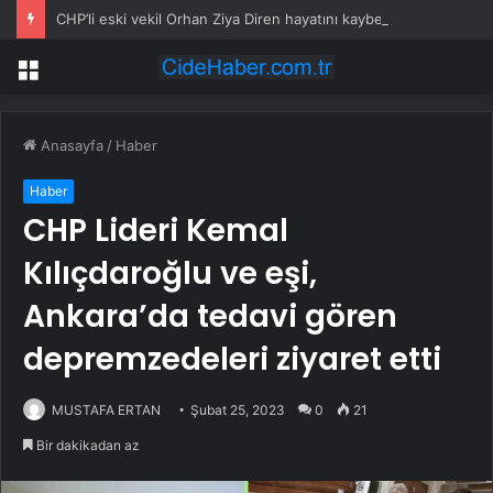
CHP’li eski vekil Orhan Ziya Diren hayatını kaybetti
Menü
Anasayfa
/
Haber
Haber
CHP Lideri Kemal
Kılıçdaroğlu ve eşi,
Ankara’da tedavi gören
depremzedeleri ziyaret etti
MUSTAFA ERTAN
Şubat 25, 2023
0
21
Bir dakikadan az