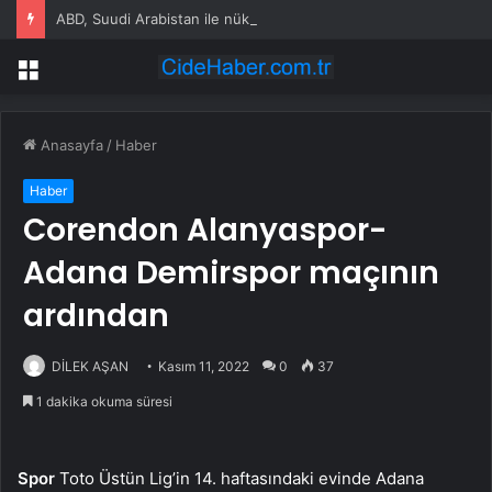
ABD, Suudi Arabistan ile nükleer program anlaşmasını duyuracak
Menü
Anasayfa
/
Haber
Haber
Corendon Alanyaspor-
Adana Demirspor maçının
ardından
DİLEK AŞAN
Kasım 11, 2022
0
37
1 dakika okuma süresi
Spor
Toto Üstün Lig’in 14. haftasındaki evinde Adana