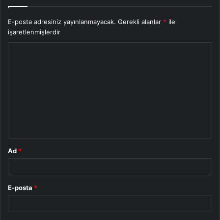
E-posta adresiniz yayınlanmayacak.
Gerekli alanlar
*
ile
işaretlenmişlerdir
Y
o
r
u
m
*
Ad
*
E-posta
*