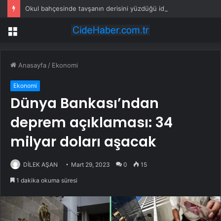
Okul bahçesinde tavşanın derisini yüzdüğü iddia edilen şüpheli gözaltına alındı
Menü
Anasayfa
/
Ekonomi
Ekonomi
Dünya Bankası’ndan
deprem açıklaması: 34
milyar doları aşacak
DİLEK AŞAN
Mart 29, 2023
0
15
1 dakika okuma süresi