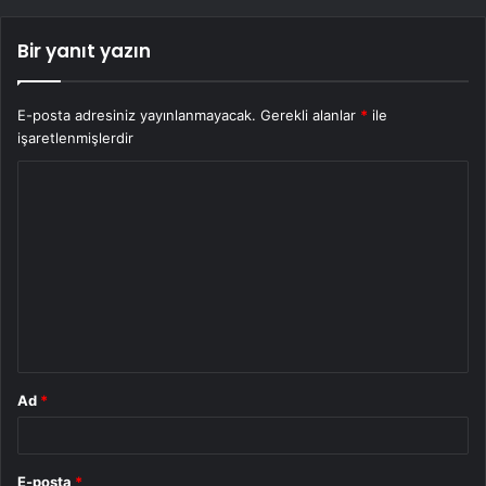
Bir yanıt yazın
E-posta adresiniz yayınlanmayacak.
Gerekli alanlar
*
ile
işaretlenmişlerdir
Y
o
r
u
m
*
Ad
*
E-posta
*