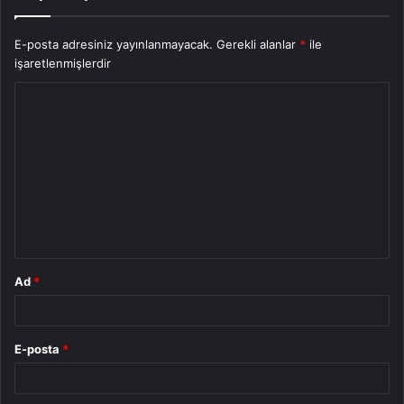
E-posta adresiniz yayınlanmayacak.
Gerekli alanlar
*
ile
işaretlenmişlerdir
Y
o
r
u
m
*
Ad
*
E-posta
*