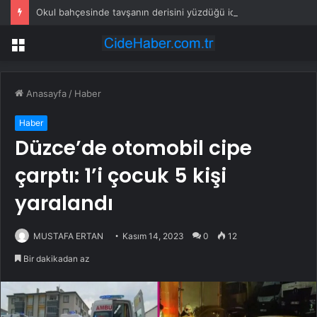
Okul bahçesinde tavşanın derisini yüzdüğü iddia edilen şüpheli gözaltına alındı
Menü
Anasayfa
/
Haber
Haber
Düzce’de otomobil cipe
çarptı: 1’i çocuk 5 kişi
yaralandı
MUSTAFA ERTAN
Kasım 14, 2023
0
12
Bir dakikadan az