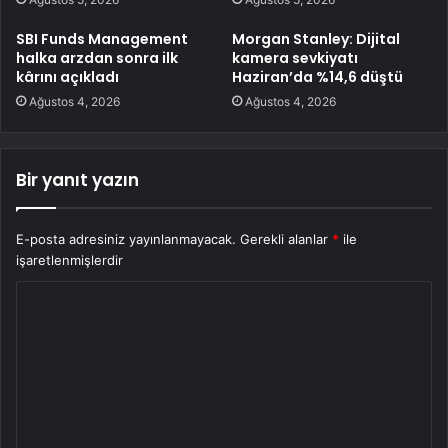
SBI Funds Management
Morgan Stanley: Dijital
halka arzdan sonra ilk
kamera sevkiyatı
kârını açıkladı
Haziran’da %14,6 düştü
Ağustos 4, 2026
Ağustos 4, 2026
Bir yanıt yazın
E-posta adresiniz yayınlanmayacak.
Gerekli alanlar
*
ile
işaretlenmişlerdir
Y
o
r
u
m
*