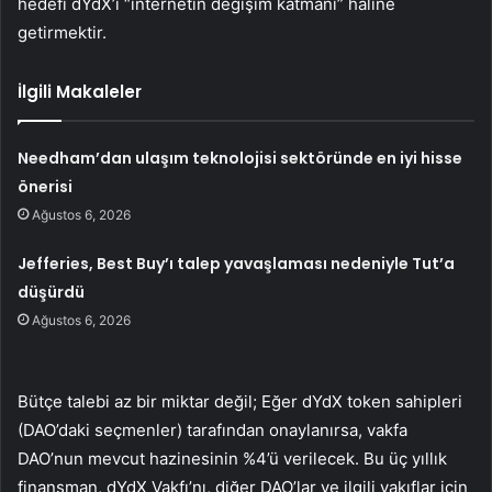
hedefi dYdX’i “internetin değişim katmanı” haline
getirmektir.
İlgili Makaleler
Needham’dan ulaşım teknolojisi sektöründe en iyi hisse
önerisi
Ağustos 6, 2026
Jefferies, Best Buy’ı talep yavaşlaması nedeniyle Tut’a
düşürdü
Ağustos 6, 2026
Bütçe talebi az bir miktar değil; Eğer dYdX token sahipleri
(DAO’daki seçmenler) tarafından onaylanırsa, vakfa
DAO’nun mevcut hazinesinin %4’ü verilecek. Bu üç yıllık
finansman, dYdX Vakfı’nı, diğer DAO’lar ve ilgili vakıflar için