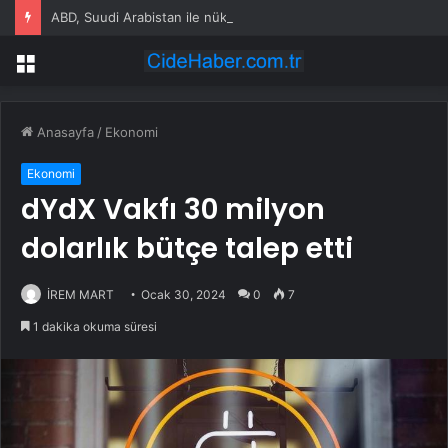
ABD, Suudi Arabistan ile nükleer program anlaşmasını duyuracak
Menü
Anasayfa
/
Ekonomi
Ekonomi
dYdX Vakfı 30 milyon
dolarlık bütçe talep etti
İREM MART
Ocak 30, 2024
0
7
1 dakika okuma süresi