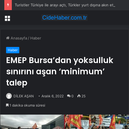
Turistler Türkiye ile arayı açtı, Türkler yurt dışına akın etti
Menü
Anasayfa
/
Haber
Haber
EMEP Bursa’dan yoksulluk
sınırını aşan ‘minimum’
talep
DİLEK AŞAN
Aralık 6, 2022
0
25
1 dakika okuma süresi