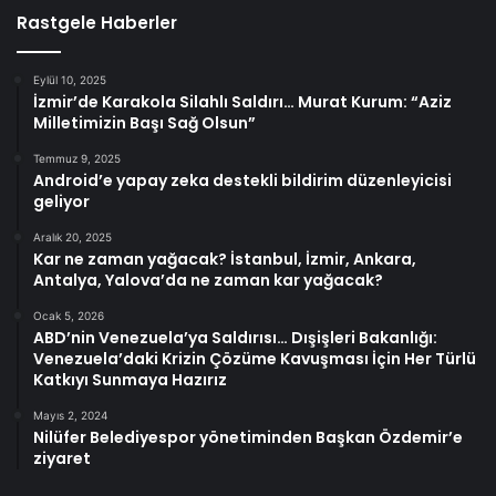
Rastgele Haberler
Eylül 10, 2025
İzmir’de Karakola Silahlı Saldırı… Murat Kurum: “Aziz
Milletimizin Başı Sağ Olsun”
Temmuz 9, 2025
Android’e yapay zeka destekli bildirim düzenleyicisi
geliyor
Aralık 20, 2025
Kar ne zaman yağacak? İstanbul, İzmir, Ankara,
Antalya, Yalova’da ne zaman kar yağacak?
Ocak 5, 2026
ABD’nin Venezuela’ya Saldırısı… Dışişleri Bakanlığı:
Venezuela’daki Krizin Çözüme Kavuşması İçin Her Türlü
Katkıyı Sunmaya Hazırız
Mayıs 2, 2024
Nilüfer Belediyespor yönetiminden Başkan Özdemir’e
ziyaret