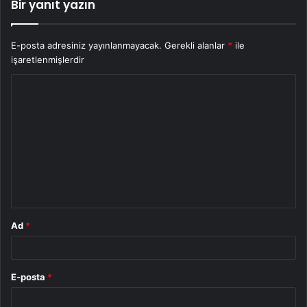
Bir yanıt yazın
E-posta adresiniz yayınlanmayacak.
Gerekli alanlar
*
ile
işaretlenmişlerdir
Y
o
r
u
m
*
Ad
*
E-posta
*