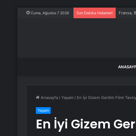
Baraçlı’d
Cuma, Ağustos 7 2026
Son Dakika Haberleri
ANASAY
Anasayfa
/
Yaşam
/
En İyi Gizem Gerilim Filmi Tavsiy
Yaşam
En İyi Gizem Ger