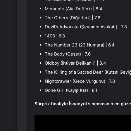
Memento (Akıl Defteri) | 8.4
The Others (Diğerleri) | 7.6
Devil’s Advocate (Şeytanın Avukatı) | 7.8
1408 | 6.8
The Number 23 (23 Numara) | 6.4
The Body (Ceset) | 7.6
Oldboy (İhtiyar Delikanlı) | 8.4
The Killing of a Sacred Deer (Kutsal Geyiğ
Nightcrawler (Gece Vurgunu) | 7.8
Gone Girl (Kayıp Kız) | 8.1
Sürpriz finaliyle İspanyol sinemasının en güz