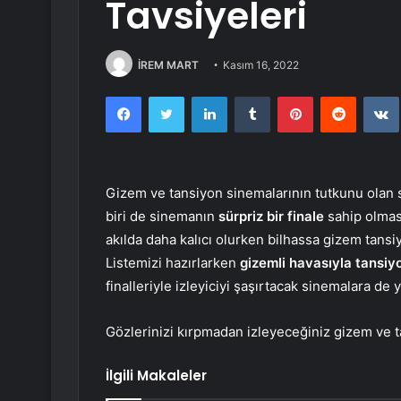
Tavsiyeleri
İREM MART
Kasım 16, 2022
Facebook
Twitter
LinkedIn
Tumblr
Pinterest
Reddit
Gizem ve tansiyon sinemalarının tutkunu olan 
biri de sinemanın
sürpriz bir finale
sahip olmas
akılda daha kalıcı olurken bilhassa gizem tansiy
Listemizi hazırlarken
gizemli havasıyla tansi
finalleriyle izleyiciyi şaşırtacak sinemalara de 
Gözlerinizi kırpmadan izleyeceğiniz gizem ve ta
İlgili Makaleler