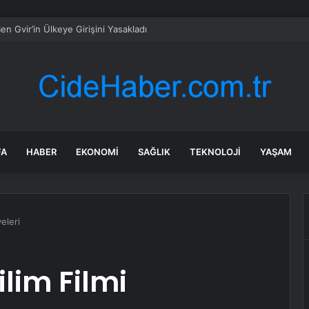
an Gölcük’teki projelere yakın takip
FA
HABER
EKONOMI
SAĞLIK
TEKNOLOJI
YAŞAM
eleri
ilim Filmi