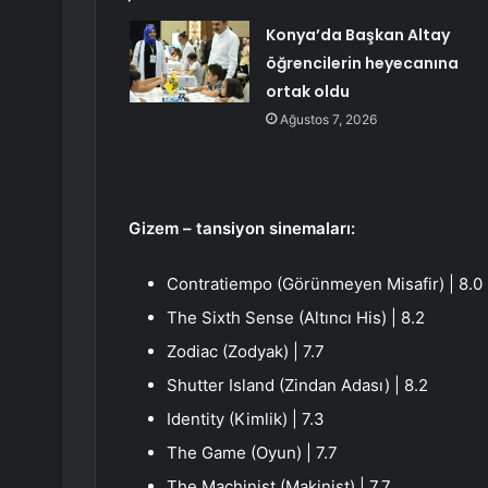
Konya’da Başkan Altay
öğrencilerin heyecanına
ortak oldu
Ağustos 7, 2026
Gizem – tansiyon sinemaları:
Contratiempo (Görünmeyen Misafir) | 8.0
The Sixth Sense (Altıncı His) | 8.2
Zodiac (Zodyak) | 7.7
Shutter Island (Zindan Adası) | 8.2
Identity (Kimlik) | 7.3
The Game (Oyun) | 7.7
The Machinist (Makinist) | 7.7