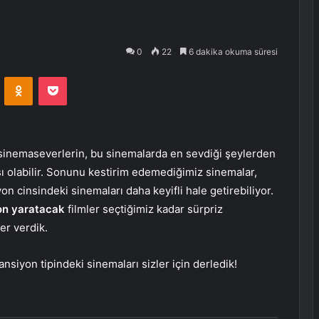
0
22
6 dakika okuma süresi
VKontakte
Odnoklassniki
Pocket
sinemaseverlerin, bu sinemalarda en sevdiği şeylerden
ı olabilir. Sonunu kestirim edemediğimiz sinemalar,
on cinsindeki sinemaları daha keyifli hale getirebiliyor.
yon yaratacak
filmler seçtiğimiz kadar sürpriz
yer verdik.
nsiyon tipindeki sinemaları sizler için derledik!