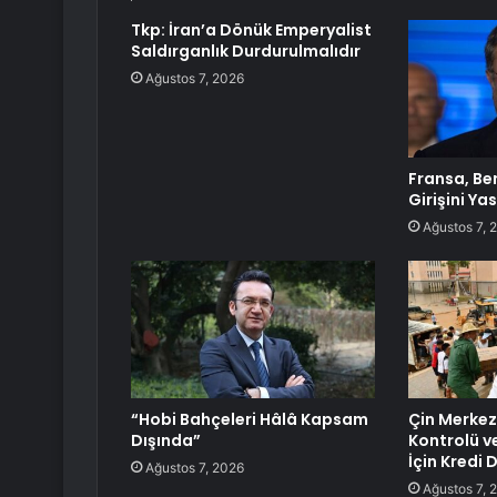
Tkp: İran’a Dönük Emperyalist
Saldırganlık Durdurulmalıdır
Ağustos 7, 2026
Fransa, Ben
Girişini Ya
Ağustos 7, 
“Hobi Bahçeleri Hâlâ Kapsam
Çin Merkez
Dışında”
Kontrolü v
İçin Kredi 
Ağustos 7, 2026
Ağustos 7, 