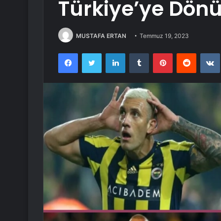
Türkiye’ye Dön
MUSTAFA ERTAN
Temmuz 19, 2023
Facebook
Twitter
LinkedIn
Tumblr
Pinterest
Reddit