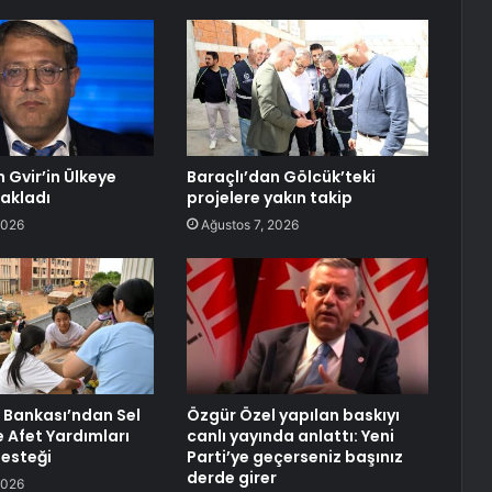
 Gvir’in Ülkeye
Baraçlı’dan Gölcük’teki
sakladı
projelere yakın takip
2026
Ağustos 7, 2026
 Bankası’ndan Sel
Özgür Özel yapılan baskıyı
e Afet Yardımları
canlı yayında anlattı: Yeni
Desteği
Parti’ye geçerseniz başınız
derde girer
2026