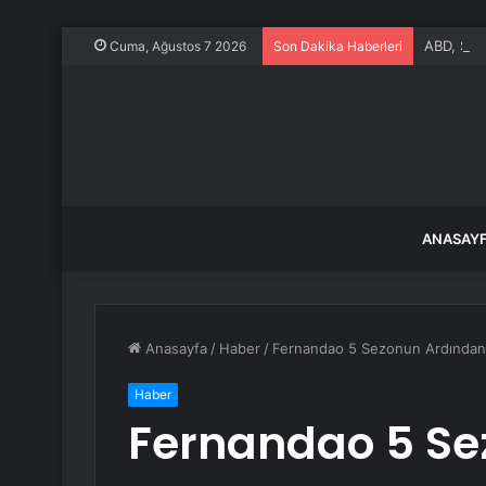
ABD, Suu
Cuma, Ağustos 7 2026
Son Dakika Haberleri
ANASAY
Anasayfa
/
Haber
/
Fernandao 5 Sezonun Ardından
Haber
Fernandao 5 Se