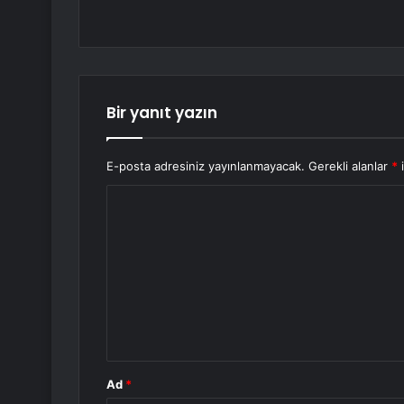
Bir yanıt yazın
E-posta adresiniz yayınlanmayacak.
Gerekli alanlar
*
i
Y
o
r
u
m
*
Ad
*