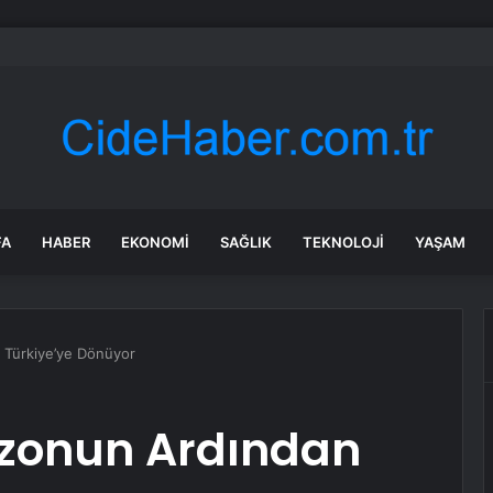
di Arabistan ile nükleer program anlaşmasını duyuracak
FA
HABER
EKONOMI
SAĞLIK
TEKNOLOJI
YAŞAM
 Türkiye’ye Dönüyor
zonun Ardından