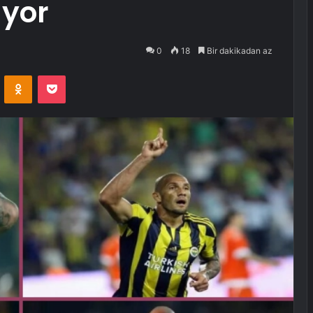
üyor
0
18
Bir dakikadan az
VKontakte
Odnoklassniki
Pocket