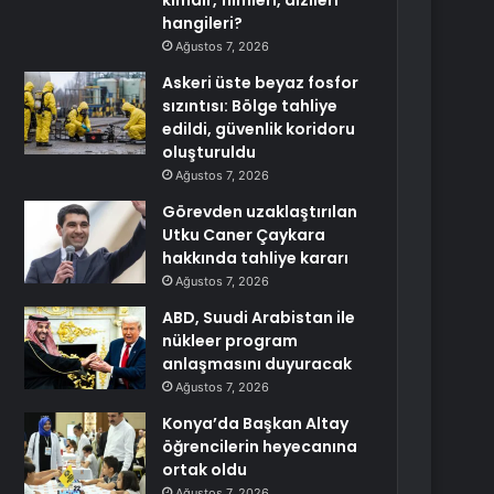
kimdir, filmleri, dizileri
hangileri?
Ağustos 7, 2026
Askeri üste beyaz fosfor
sızıntısı: Bölge tahliye
edildi, güvenlik koridoru
oluşturuldu
Ağustos 7, 2026
Görevden uzaklaştırılan
Utku Caner Çaykara
hakkında tahliye kararı
Ağustos 7, 2026
ABD, Suudi Arabistan ile
nükleer program
anlaşmasını duyuracak
Ağustos 7, 2026
Konya’da Başkan Altay
öğrencilerin heyecanına
ortak oldu
Ağustos 7, 2026