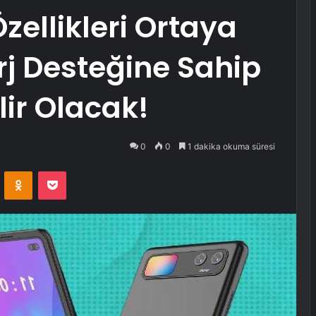
Özellikleri Ortaya
Şarj Desteğine Sahip
lir Olacak!
0
0
1 dakika okuma süresi
VKontakte
Odnoklassniki
Pocket