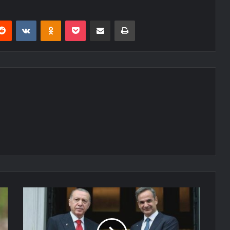
erest
Reddit
VKontakte
Odnoklassniki
Pocket
E-Posta ile paylaş
Yazdır