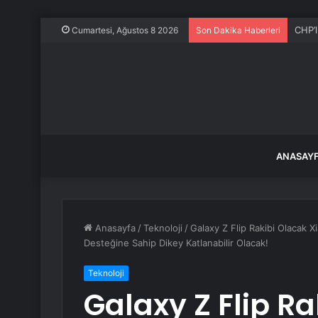
CHP’l
Cumartesi, Ağustos 8 2026
Son Dakika Haberleri
ANASAY
Anasayfa
/
Teknoloji
/
Galaxy Z Flip Rakibi Olacak Xia
Desteğine Sahip Dikey Katlanabilir Olacak!
Teknoloji
Galaxy Z Flip R