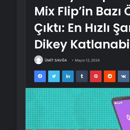
Mix Flip’in Bazı 
Çıktı: En Hızlı 
Dikey Katlanabi
ÜMİT SAVĞA
Mayıs 12, 2024
Facebook
Twitter
LinkedIn
Tumblr
Pinterest
Reddit