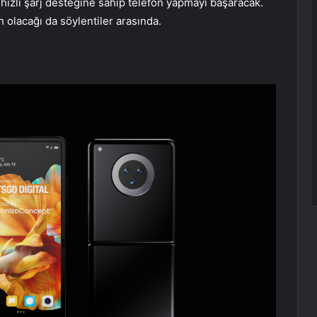
hızlı şarj desteğine sahip telefon yapmayı başaracak.
 olacağı da söylentiler arasında.