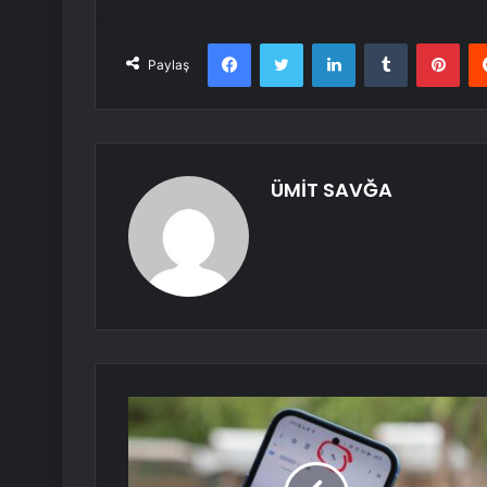
Facebook
Twitter
LinkedIn
Tumblr
Pint
Paylaş
ÜMİT SAVĞA