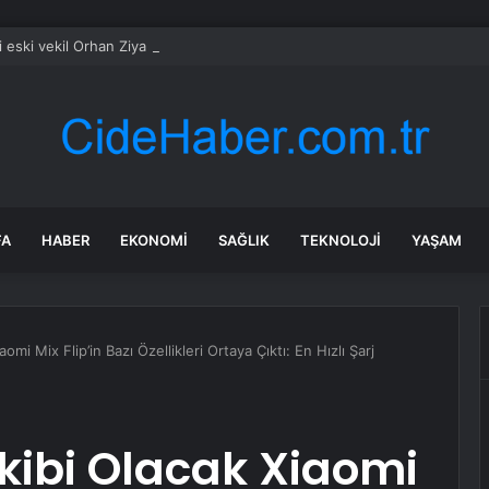
i eski vekil Orhan Ziya Diren hayatını kaybetti
FA
HABER
EKONOMI
SAĞLIK
TEKNOLOJI
YAŞAM
omi Mix Flip’in Bazı Özellikleri Ortaya Çıktı: En Hızlı Şarj
akibi Olacak Xiaomi