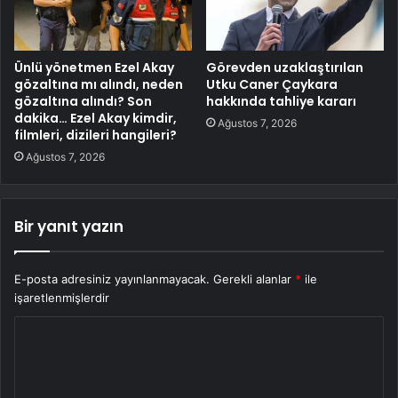
Ünlü yönetmen Ezel Akay
Görevden uzaklaştırılan
gözaltına mı alındı, neden
Utku Caner Çaykara
gözaltına alındı? Son
hakkında tahliye kararı
dakika… Ezel Akay kimdir,
Ağustos 7, 2026
filmleri, dizileri hangileri?
Ağustos 7, 2026
Bir yanıt yazın
E-posta adresiniz yayınlanmayacak.
Gerekli alanlar
*
ile
işaretlenmişlerdir
Y
o
r