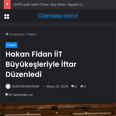
CHP’li eski vekil Orhan Ziya Diren hayatını kaybetti
Menü
Anasayfa
/
Haber
Haber
Hakan Fidan İİT
Büyükeşleriyle İftar
Düzenledi
NURCAN BAYRAM
Mayıs 21, 2026
0
0
Bir dakikadan az