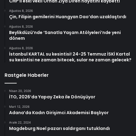
CHP’li eski vekil Orhan Ziya Diren hayatını kaybetti
Ağustos 8, 2026
Çin, Filipin gemilerini Huangyan Dao’dan uzaklaştırdı
Ağustos 8, 2026
Beylikdüzü’nde ‘Sanatla Yaşam Atölyeleri’nde yeni
dönem
Ağustos 8, 2026
İstanbul KARTAL su kesintisi! 24-25 Temmuz İSKİ Kartal
su kesintisi ne zaman bitecek, sular ne zaman gelecek?
Rastgele Haberler
Nisan 20, 2026
İTO, 2026’da Yapay Zeka ile Dönüşüyor
Mart 12, 2026
Adana’da Kadın Girişimci Akademisi Başlıyor
Aralık 22, 2024
Magdeburg Noel pazarı saldırganı tutuklandı