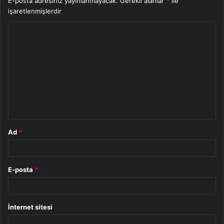
E-posta adresiniz yayınlanmayacak.
Gerekli alanlar
*
ile
işaretlenmişlerdir
Y
o
r
u
m
*
Ad
*
E-posta
*
İnternet sitesi