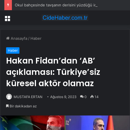
Okul bahçesinde tavşanın derisini yüzdüğü iddia edilen şüpheli gözaltına alındı
Menü
Anasayfa
/
Haber
Haber
Hakan Fidan’dan ‘AB’
açıklaması: Türkiye’siz
küresel aktör olamaz
MUSTAFA ERTAN
Ağustos 9, 2023
0
14
Bir dakikadan az