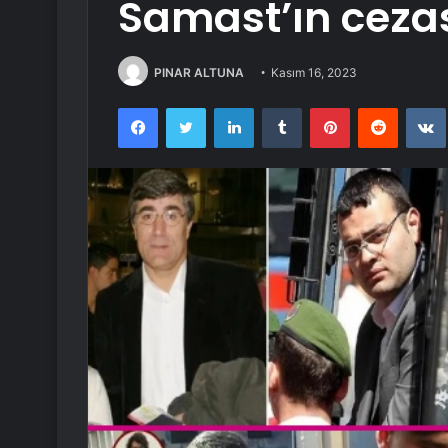
Samast’ın cezası
PINAR ALTUNA
Kasım 16, 2023
Facebook
Twitter
LinkedIn
Tumblr
Pinterest
Reddit