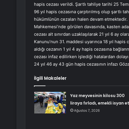
hapis cezası verildi. Şartlı tahliye tarihi 25 
96 yıl hapis cezasına çarptırılmış olup şartlı ta
hükümlünün cezaları halen devam etmektedir. 
Mahkemesi’nde görülen davasında, kasten ada
cezası alt sınırdan uzaklaşılarak 21 yıl 6 ay ol
Kanunu’nun 31. maddesi uyarınca 18 yıl hapis ce
aldığı cezanın 1 yıl 4 ay hapis cezasına bağlanm
cezası infaz edilirken işlediği hatalardan dola
24 yıl 46 ay 43 gün hapis cezasının infazı Gözal
İlgili Makaleler
Yaz meyvesinin kilosu 300
liraya fırladı, emekli isyan et
Ağustos 7, 2026