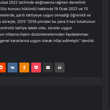
Şubat 2022 tarihinde doğmasına rağmen denetimli
k, “Söz konusu hükümlü hakkında 19 Ocak 2023 ve 13
elerde; şartlı tahliyeye uygun olmadığı öğrenildi ve
Bu süreçte, 2015 “2018 yılından bu yana 5 kez tutuklunun
ontrollü tahliye talebi oldu. süreler uygun
un infazına ilişkin düzenlemelerinden faydalanması
nel kararlarına uygun olarak infaz edilmiştir.” denildi.
erest
Reddit
VKontakte
Odnoklassniki
Pocket
E-Posta ile paylaş
Yazdır