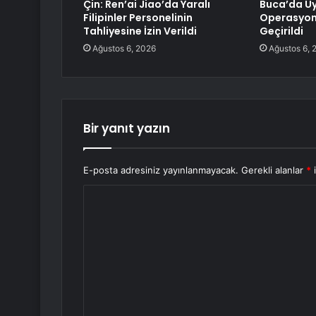
Çin: Ren’ai Jiao’da Yaralı
Buca’da U
Filipinler Personelinin
Operasyonu
Tahliyesine İzin Verildi
Geçirildi
Ağustos 6, 2026
Ağustos 6, 
Bir yanıt yazın
E-posta adresiniz yayınlanmayacak.
Gerekli alanlar
*
i
Y
o
r
u
m
*