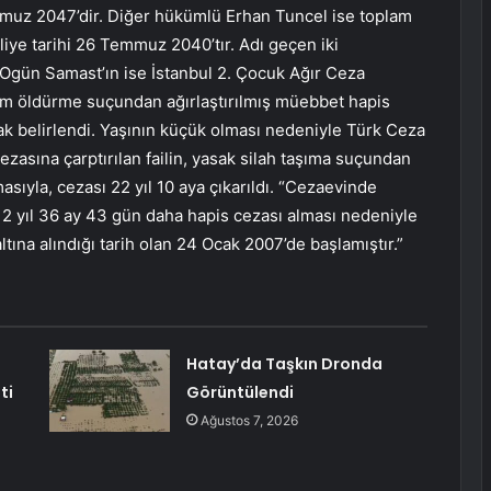
Temmuz 2047’dir. Diğer hükümlü Erhan Tuncel ise toplam
hliye tarihi 26 Temmuz 2040’tır. Adı geçen iki
Ogün Samast’ın ise İstanbul 2. Çocuk Ağır Ceza
m öldürme suçundan ağırlaştırılmış müebbet hapis
arak belirlendi. Yaşının küçük olması nedeniyle Türk Ceza
zasına çarptırılan failin, yasak silah taşıma suçundan
asıyla, cezası 22 yıl 10 aya çıkarıldı. “Cezaevinde
yı 2 yıl 36 ay 43 gün daha hapis cezası alması nedeniyle
tına alındığı tarih olan 24 Ocak 2007’de başlamıştır.”
Hatay’da Taşkın Dronda
ti
Görüntülendi
Ağustos 7, 2026