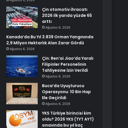
Ağustos 6, 2026
Çin otomotiv ihracatı
2026 ilk yarıda yüzde 65
arttı
Ağustos 6, 2026
Kanada’da Bu Yıl 3.839 Orman Yangınında
2,9 Milyon Hektarlık Alan Zarar Gördü
Ağustos 6, 2026
Çin: Ren’ai Jiao’da Yaralı
Filipinler Personelinin
Tahliyesine İzin Verildi
Ağustos 6, 2026
Buca’da Uyuşturucu
Operasyonu: 10 Bin Hap
Ele Geçirildi
Ağustos 6, 2026
YKS Türkiye birincisi kim
oldu? 2026 YKS (TYT AYT)
sınavında bu yıl kaç