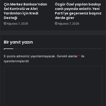
Çin Merkez Bankası’ndan
Özgür Özel yapılan baskıyı
Sel Kontrolü ve Afet
canlı yayında anlattı: Yeni
Yardımları İçin Kredi
Parti’ye geçerseniz başınız
Desteği
derde girer
Ağustos 7, 2026
Ağustos 7, 2026
Bir yanıt yazın
E-posta adresiniz yayınlanmayacak.
Gerekli alanlar
*
ile
işaretlenmişlerdir
Y
o
r
u
m
*