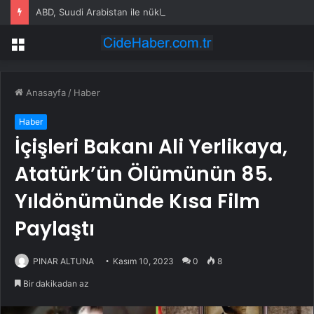
ABD, Suudi Arabistan ile nükleer program anlaşmasını duyuracak
Menü
Anasayfa
/
Haber
Haber
İçişleri Bakanı Ali Yerlikaya,
Atatürk’ün Ölümünün 85.
Yıldönümünde Kısa Film
Paylaştı
PINAR ALTUNA
Kasım 10, 2023
0
8
Bir dakikadan az