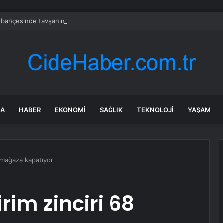
 bahçesinde tavşanın derisini yüzdüğü iddia edilen şüpheli gözaltına alın
FA
HABER
EKONOMI
SAĞLIK
TEKNOLOJI
YAŞAM
68 mağaza kapatıyor
irim zinciri 68