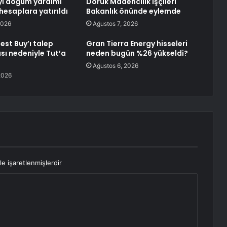
ı doğum yardımı
Doruk Madencilik işçileri
hesaplara yatırıldı
Bakanlık önünde eylemde
2026
Ağustos 7, 2026
Best Buy’ı talep
Gran Tierra Energy hisseleri
ı nedeniyle Tut’a
neden bugün %26 yükseldi?
Ağustos 6, 2026
2026
le işaretlenmişlerdir