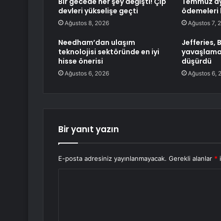
Bir gecede her şey değişti! Çip
Temmuz ay
devleri yükselişe geçti
ödemeleri 
Ağustos 8, 2026
Ağustos 7, 
Needham’dan ulaşım
Jefferies, 
teknolojisi sektöründe en iyi
yavaşlamas
hisse önerisi
düşürdü
Ağustos 6, 2026
Ağustos 6, 
Bir yanıt yazın
E-posta adresiniz yayınlanmayacak.
Gerekli alanlar
*
i
Y
o
r
u