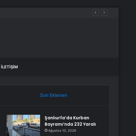
dı
İLETIŞIM
Son Eklenen
Şanlıurfa’da Kurban
Bayramı’nda 232 Yaralı
Ağustos 10, 2026