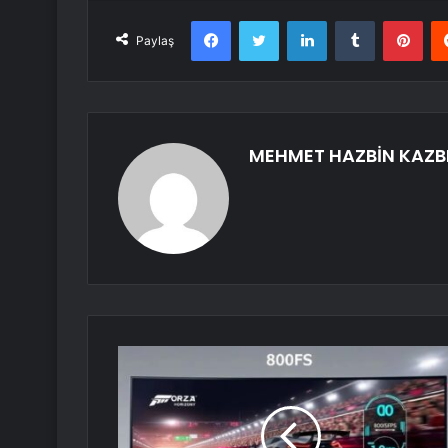
Facebook
Twitter
LinkedIn
Tumblr
Pint
Paylaş
MEHMET HAZBİN KAZB