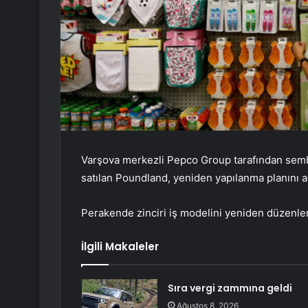
Varşova merkezli Pepco Group tarafından semb
satılan Poundland, yeniden yapılanma planını aç
Perakende zinciri iş modelini yeniden düzenl
İlgili Makaleler
Sıra vergi zammına geldi
Ağustos 8, 2026