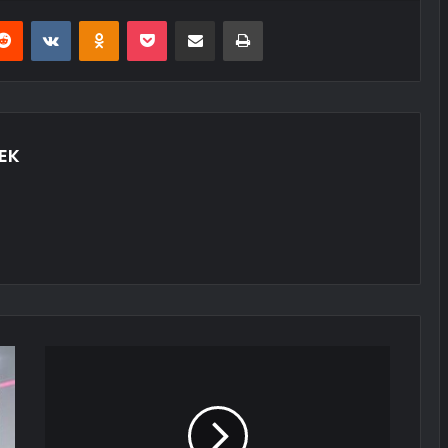
erest
Reddit
VKontakte
Odnoklassniki
Pocket
E-Posta ile paylaş
Yazdır
EK