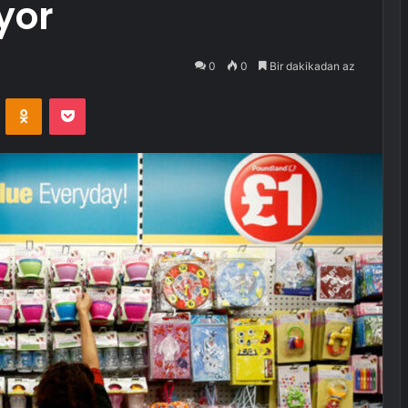
yor
0
0
Bir dakikadan az
VKontakte
Odnoklassniki
Pocket