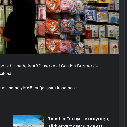
olik bir bedelle ABD merkezli Gordon Brothers’a
ıkladı.
emek amacıyla 68 mağazasını kapatacak.
Turistler Türkiye ile arayı açtı,
Türkler yurt dışına akın etti