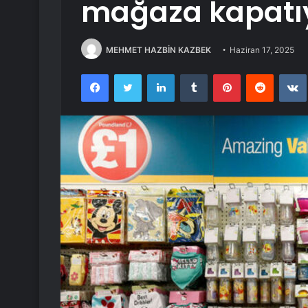
mağaza kapatı
MEHMET HAZBİN KAZBEK
Haziran 17, 2025
Facebook
Twitter
LinkedIn
Tumblr
Pinterest
Reddit