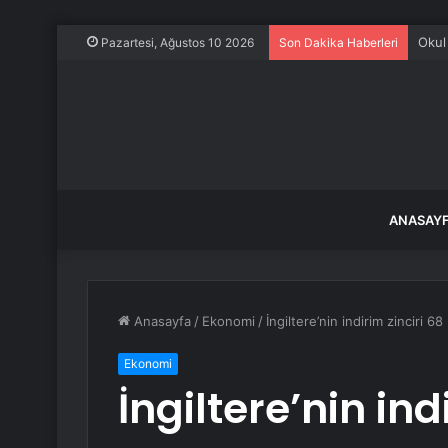
Okul
Pazartesi, Ağustos 10 2026
Son Dakika Haberleri
ANASAY
Anasayfa
/
Ekonomi
/
İngiltere’nin indirim zinciri 
Ekonomi
İngiltere’nin ind