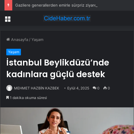
Gazilere generallerden emirle sürpriz ziyaret
Menü
Anasayfa
/
Yaşam
Yaşam
İstanbul Beylikdüzü’nde
kadınlara güçlü destek
MEHMET HAZBİN KAZBEK
Eylül 4, 2025
0
0
1 dakika okuma süresi