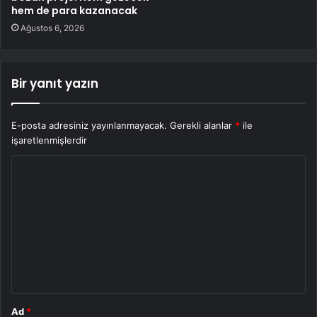
hem de para kazanacak
Ağustos 6, 2026
Bir yanıt yazın
E-posta adresiniz yayınlanmayacak.
Gerekli alanlar
*
ile
işaretlenmişlerdir
Y
o
r
u
m
*
Ad
*