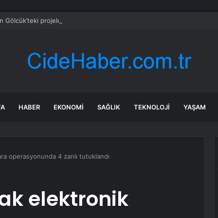
an Gölcük’teki projelere yakın takip
FA
HABER
EKONOMI
SAĞLIK
TEKNOLOJI
YAŞAM
gara operasyonunda 4 zanlı tutuklandı
ak elektronik