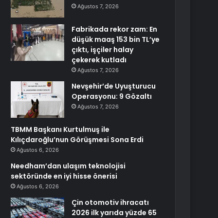
Ağustos 7, 2026
Fabrikada rekor zam: En
düşük maaş 153 bin TL’ye
çıktı, işçiler halay
çekerek kutladı
Ağustos 7, 2026
Nevşehir’de Uyuşturucu
Operasyonu: 9 Gözaltı
Ağustos 7, 2026
TBMM Başkanı Kurtulmuş ile
Kılıçdaroğlu’nun Görüşmesi Sona Erdi
Ağustos 6, 2026
Needham’dan ulaşım teknolojisi
sektöründe en iyi hisse önerisi
Ağustos 6, 2026
Çin otomotiv ihracatı
2026 ilk yarıda yüzde 65