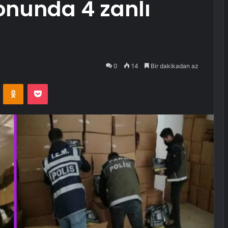
onunda 4 zanlı
0
14
Bir dakikadan az
VKontakte
Odnoklassniki
Pocket