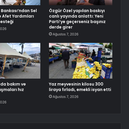
 Bankası’ndan Sel
Özgür Özel yapılan baskıyı
e Afet Yardımları
canlı yayında anlattı: Yeni
Desteği
Parti’ye geçerseniz başınız
derde girer
2026
Ağustos 7, 2026
nda bakım ve
Yaz meyvesinin kilosu 300
ışmaları hız
liraya fırladı, emekli isyan etti
Ağustos 7, 2026
2026