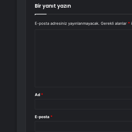
Bir yanıt yazın
E-posta adresiniz yayınlanmayacak.
Gerekli alanlar
*
i
Y
o
r
u
m
*
Ad
*
E-posta
*