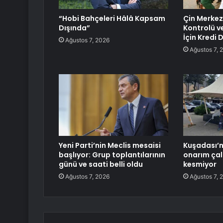
“Hobi Bahçeleri Hâlâ Kapsam
Çin Merkez
Dışında”
Kontrolü v
İçin Kredi 
Ağustos 7, 2026
Ağustos 7, 
Yeni Parti’nin Meclis mesaisi
Kuşadası’
başlıyor: Grup toplantılarının
onarım çal
günü ve saati belli oldu
kesmiyor
Ağustos 7, 2026
Ağustos 7, 