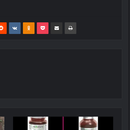
erest
Reddit
VKontakte
Odnoklassniki
Pocket
E-Posta ile paylaş
Yazdır