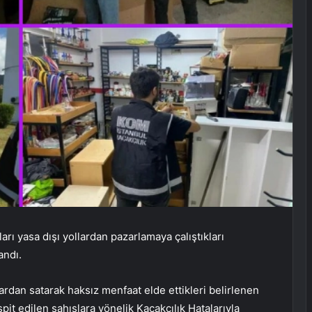
ları yasa dışı yollardan pazarlamaya çalıştıkları
andı.
llardan satarak haksız menfaat elde ettikleri belirlenen
spit edilen şahıslara yönelik Kaçakçılık Hatalarıyla