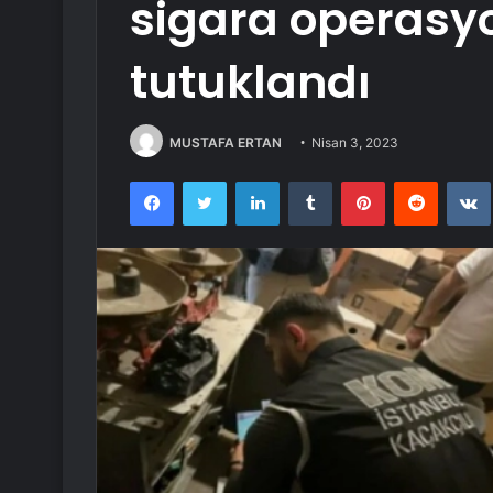
sigara operasy
tutuklandı
MUSTAFA ERTAN
Nisan 3, 2023
Facebook
Twitter
LinkedIn
Tumblr
Pinterest
Reddit