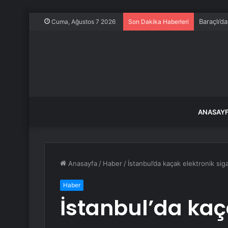
Baraçlı’d
Cuma, Ağustos 7 2026
Son Dakika Haberleri
ANASAY
Anasayfa
/
Haber
/
İstanbul’da kaçak elektronik si
Haber
İstanbul’da kaç