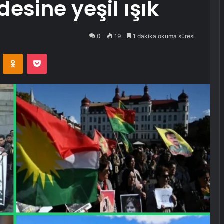
desine yeşil ışık
0
19
1 dakika okuma süresi
VKontakte
Odnoklassniki
Pocket