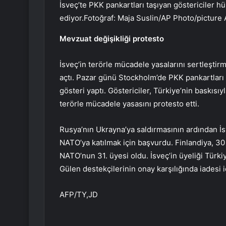
İsveç’te PKK pankartları taşıyan göstericiler h
ediyor.Fotoğraf: Maja Suslin/AP Photo/picture 
Mevzuat değişikliği protesto
İsveç’in terörle mücadele yasalarını sertleştir
açtı. Pazar günü Stockholm’de PKK pankartları t
gösteri yaptı. Göstericiler, Türkiye’nin baskısıy
terörle mücadele yasasını protesto etti.
Rusya’nın Ukrayna’ya saldırmasının ardından İs
NATO’ya katılmak için başvurdu. Finlandiya, 3
NATO’nun 31. üyesi oldu. İsveç’in üyeliği Türk
Gülen destekçilerinin onay karşılığında iadesi iç
AFP/TY,JD