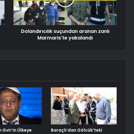
Dolandırıcılık suçundan aranan zanlı
Marmaris'te yakalandı
 Gvir’in Ülkeye
Baraçlı’dan Gölcük’teki