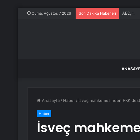
ABD, Suu
Cuma, Ağustos 7 2026
Son Dakika Haberleri
ANASAY
Anasayfa
/
Haber
/
İsveç mahkemesinden PKK destek
Haber
İsveç mahkeme