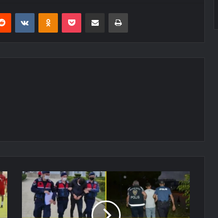
erest
Reddit
VKontakte
Odnoklassniki
Pocket
E-Posta ile paylaş
Yazdır