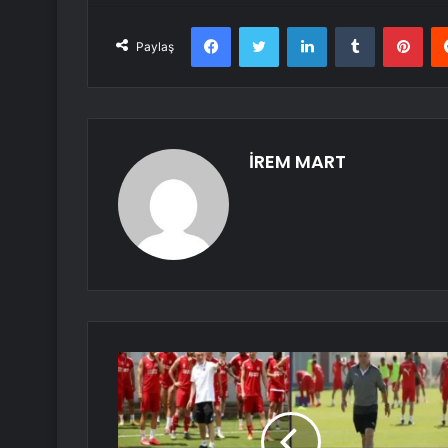
Facebook
Twitter
LinkedIn
Tumblr
Pint
Paylaş
İREM MART