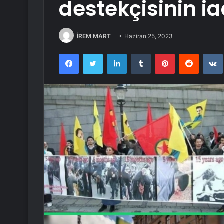
destekçisinin ia
İREM MART
Haziran 25, 2023
Facebook
Twitter
LinkedIn
Tumblr
Pinterest
Reddit