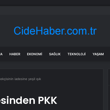
di Arabistan ile nükleer program anlaşmasını duyuracak
FA
HABER
EKONOMI
SAĞLIK
TEKNOLOJI
YAŞAM
çisinin iadesine yeşil ışık
sinden PKK