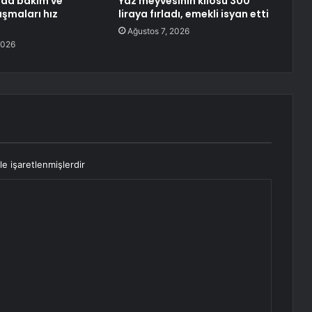
nda bakım ve
Yaz meyvesinin kilosu 300
ışmaları hız
liraya fırladı, emekli isyan etti
Ağustos 7, 2026
2026
le işaretlenmişlerdir