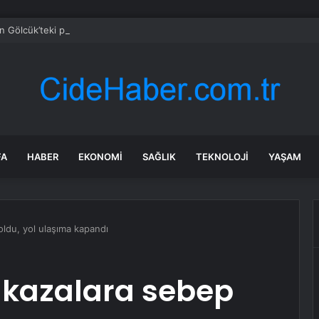
an Gölcük’teki projelere yakın takip
FA
HABER
EKONOMI
SAĞLIK
TEKNOLOJI
YAŞAM
oldu, yol ulaşıma kapandı
 kazalara sebep