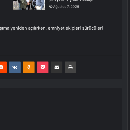
Ağustos 7, 2026
aşıma yeniden açılırken, emniyet ekipleri sürücüleri
erest
Reddit
VKontakte
Odnoklassniki
Pocket
E-Posta ile paylaş
Yazdır