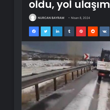
oldu, yol ulaşı
NURCAN BAYRAM
Nisan 8, 2024
Facebook
Twitter
LinkedIn
Tumblr
Pinterest
Reddit