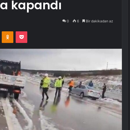
ma kapandı
0
6
Bir dakikadan az
VKontakte
Odnoklassniki
Pocket