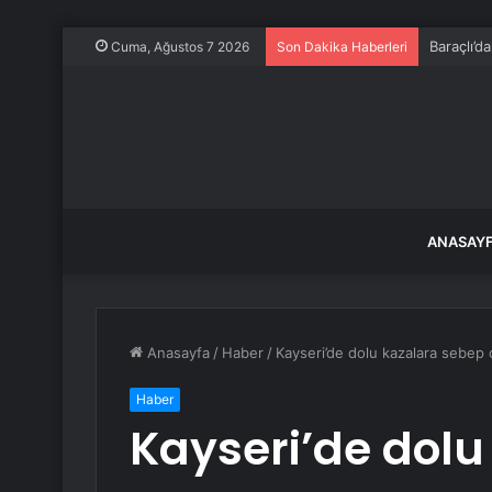
Baraçlı’d
Cuma, Ağustos 7 2026
Son Dakika Haberleri
ANASAY
Anasayfa
/
Haber
/
Kayseri’de dolu kazalara sebep 
Haber
Kayseri’de dolu