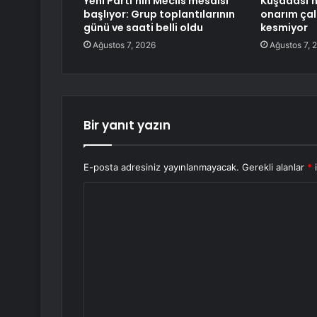
Yeni Parti’nin Meclis mesaisi
Kuşadası’
başlıyor: Grup toplantılarının
onarım çal
günü ve saati belli oldu
kesmiyor
Ağustos 7, 2026
Ağustos 7, 
Bir yanıt yazın
E-posta adresiniz yayınlanmayacak.
Gerekli alanlar
*
i
Y
o
r
u
m
*