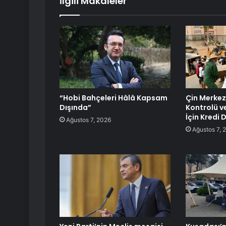
İlgili Makaleler
“Hobi Bahçeleri Hâlâ Kapsam
Çin Merkez
Dışında”
Kontrolü v
İçin Kredi 
Ağustos 7, 2026
Ağustos 7, 