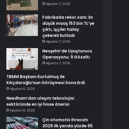
Ağustos 7, 2026
Fabrikada rekor zam: En
düşük maaş 153 bin TL’ye
çıktı, işçiler halay
çekerek kutladı
Ağustos 7, 2026
Nevşehir’de Uyuşturucu
Operasyonu: 9 Gözaltı
Ağustos 7, 2026
TBMM Başkanı Kurtulmuş ile
Kılıçdaroğlu’nun Görüşmesi Sona Erdi
Ağustos 6, 2026
Needham’dan ulaşım teknolojisi
sektöründe en iyi hisse önerisi
Ağustos 6, 2026
Çin otomotiv ihracatı
2026 ilk yarıda yüzde 65