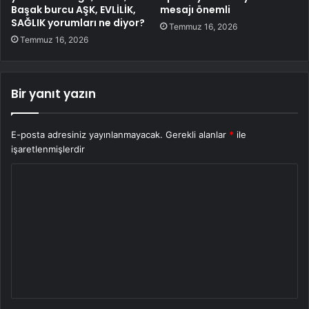
Başak burcu AŞK, EVLİLİK,
mesajı önemli
SAĞLIK yorumları ne diyor?
Temmuz 16, 2026
Temmuz 16, 2026
Bir yanıt yazın
E-posta adresiniz yayınlanmayacak.
Gerekli alanlar
*
ile
işaretlenmişlerdir
Y
o
r
u
m
*