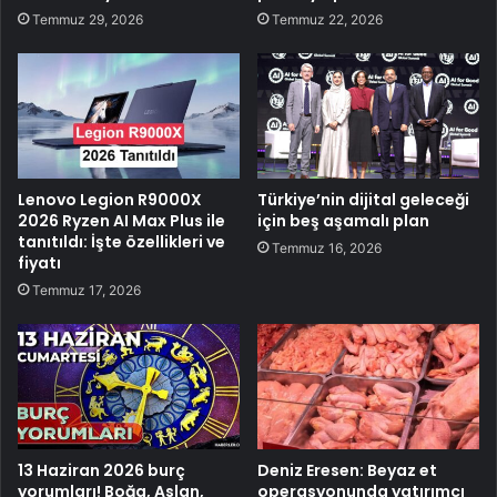
Temmuz 29, 2026
Temmuz 22, 2026
Lenovo Legion R9000X
Türkiye’nin dijital geleceği
2026 Ryzen AI Max Plus ile
için beş aşamalı plan
tanıtıldı: İşte özellikleri ve
Temmuz 16, 2026
fiyatı
Temmuz 17, 2026
13 Haziran 2026 burç
Deniz Eresen: Beyaz et
yorumları! Boğa, Aslan,
operasyonunda yatırımcı