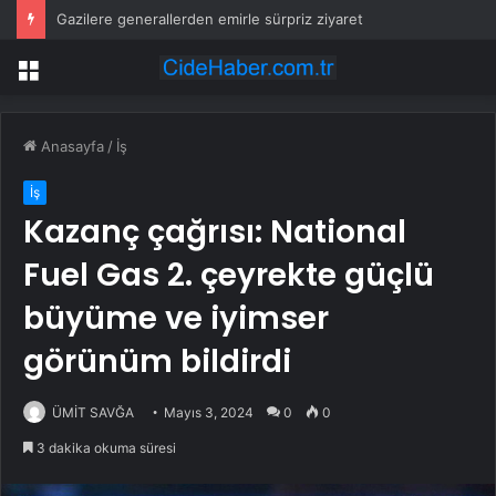
Gazilere generallerden emirle sürpriz ziyaret
Menü
Anasayfa
/
İş
İş
Kazanç çağrısı: National
Fuel Gas 2. çeyrekte güçlü
büyüme ve iyimser
görünüm bildirdi
ÜMİT SAVĞA
Mayıs 3, 2024
0
0
3 dakika okuma süresi