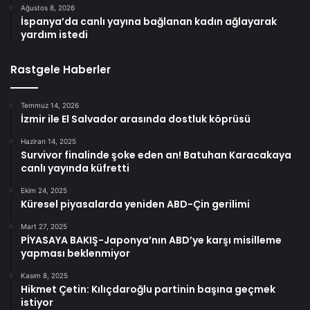
Ağustos 8, 2026
İspanya’da canlı yayına bağlanan kadın ağlayarak
yardım istedi
Rastgele Haberler
Temmuz 14, 2026
İzmir ile El Salvador arasında dostluk köprüsü
Haziran 14, 2025
Survivor finalinde şoke eden an! Batuhan Karacakaya
canlı yayında küfretti
Ekim 24, 2025
Küresel piyasalarda yeniden ABD-Çin gerilimi
Mart 27, 2025
PİYASAYA BAKIŞ-Japonya’nın ABD’ye karşı misilleme
yapması beklenmiyor
Kasım 8, 2025
Hikmet Çetin: Kılıçdaroğlu partinin başına geçmek
istiyor