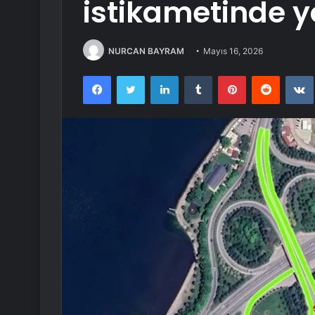
istikametinde y
NURCAN BAYRAM
Mayıs 16, 2026
Facebook
Twitter
LinkedIn
Tumblr
Pinterest
Reddit