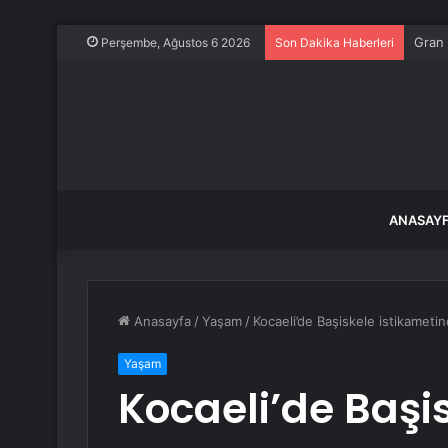
Gran 
Perşembe, Ağustos 6 2026
Son Dakika Haberleri
ANASAY
Anasayfa
/
Yaşam
/
Kocaeli’de Başiskele istikametin
Yaşam
Kocaeli’de Başi