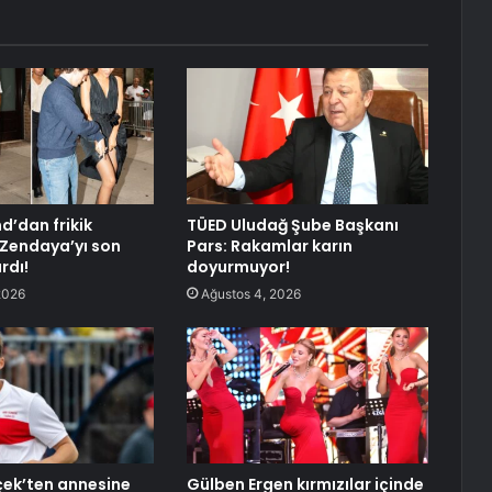
d’dan frikik
TÜED Uludağ Şube Başkanı
i Zendaya’yı son
Pars: Rakamlar karın
rdı!
doyurmuyor!
2026
Ağustos 4, 2026
çek’ten annesine
Gülben Ergen kırmızılar içinde