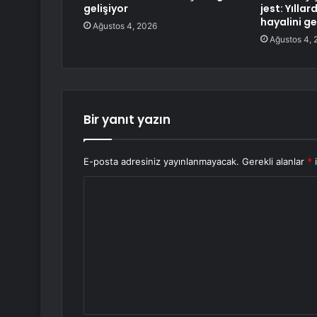
gelişiyor
jest: Yıllar
hayalini ge
Ağustos 4, 2026
Ağustos 4, 
Bir yanıt yazın
E-posta adresiniz yayınlanmayacak.
Gerekli alanlar
*
i
Y
o
r
u
m
*