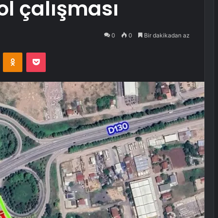
ol çalışması
0
0
Bir dakikadan az
VKontakte
Odnoklassniki
Pocket