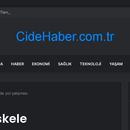
Tierra Energy hisseleri neden bugün %26 yükseldi?
FA
HABER
EKONOMI
SAĞLIK
TEKNOLOJI
YAŞAM
de yol çalışması
skele