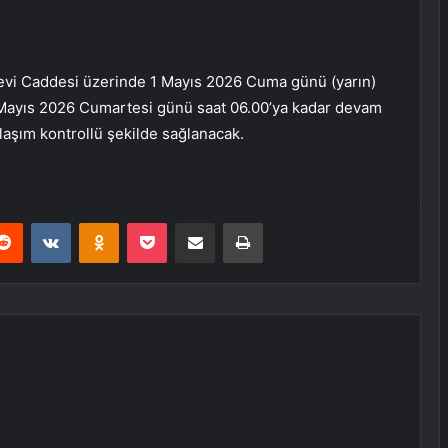
evi Caddesi üzerinde 1 Mayıs 2026 Cuma günü (yarın)
 2 Mayıs 2026 Cumartesi günü saat 06.00’ya kadar devam
laşım kontrollü şekilde sağlanacak.
erest
Reddit
VKontakte
Odnoklassniki
Pocket
E-Posta ile paylaş
Yazdır