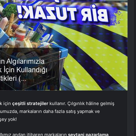
k için
çeşitli stratejiler
kullanır. Çılgınlık hâline gelmiş
muzda, markaların daha fazla satış yapmak ve
şey yok!
ığımız andan itibaren markaların
şeytani pazarlama