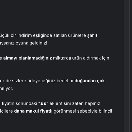
üçük bir indirim eşliğinde satılan ürünlere şahit
ysanız oyuna geldiniz!
 almayı planlamadığınız
miktarda ürün aldırmak için
eler de sizlere ödeyeceğiniz bedeli
olduğundan çok
ılıyor.
n fiyatın sonundaki
“.99”
eklentisini zaten hepiniz
ticilere
daha makul fiyatlı
görünmesi sebebiyle bilinçli