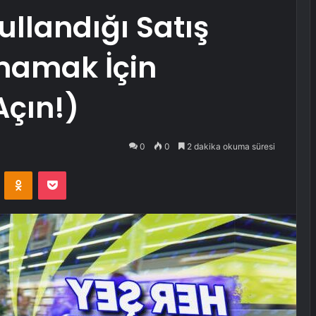
llandığı Satış
nmamak İçin
Açın!)
0
0
2 dakika okuma süresi
VKontakte
Odnoklassniki
Pocket