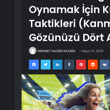
Oynamak İçin Ku
Taktikleri (Ka
Gözünüzü Dört 
MEHMET HAZBİN KAZBEK
Mayıs 10, 2024
Facebook
Twitter
LinkedIn
Tumblr
Pinterest
Reddit