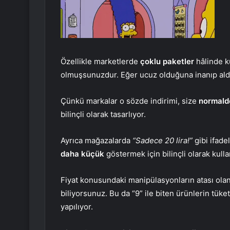
Özellikle marketlerde
çoklu paketler
hâlinde k
olmuşsunuzdur. Eğer ucuz olduğuna inanıp aldı
Çünkü markalar o sözde indirimi, size
normalde
bilinçli olarak tasarlıyor.
Ayrıca mağazalarda
“Sadece 20 lira!”
gibi ifad
daha küçük
göstermek için bilinçli olarak kullan
Fiyat konusundaki manipülasyonların atası ola
biliyorsunuz. Bu da “9” ile biten ürünlerin tüke
yapılıyor.