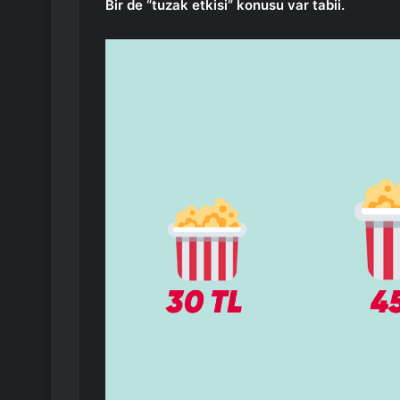
Bir de “tuzak etkisi” konusu var tabii.