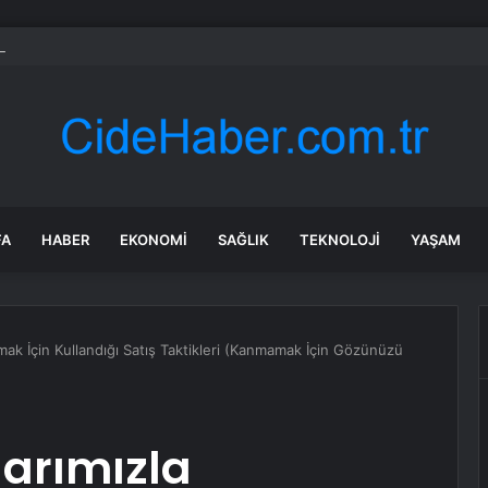
 Başkan Altay öğrencilerin heyecanına ortak oldu
FA
HABER
EKONOMI
SAĞLIK
TEKNOLOJI
YAŞAM
mak İçin Kullandığı Satış Taktikleri (Kanmamak İçin Gözünüzü
larımızla