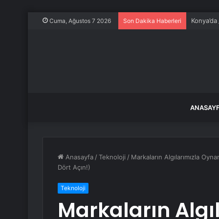
Konya’da
Cuma, Ağustos 7 2026
Son Dakika Haberleri
ANASAY
Anasayfa
/
Teknoloji
/
Markaların Algılarımızla Oyna
Dört Açın!)
Teknoloji
Markaların Algı