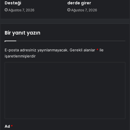
Desteği
derde girer
Ağustos 7, 2026
Ağustos 7, 2026
Bir yanıt yazın
E-posta adresiniz yayınlanmayacak.
Gerekli alanlar
*
ile
işaretlenmişlerdir
Y
o
r
u
m
*
Ad
*