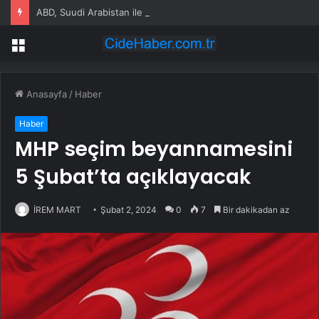
ABD, Suudi Arabistan ile nükleer program anlaşmasını duyuracak
Menü
Anasayfa
/
Haber
Haber
MHP seçim beyannamesini
5 Şubat’ta açıklayacak
İREM MART
Şubat 2, 2024
0
7
Bir dakikadan az