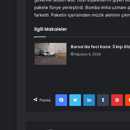
pakete fünye yerleştirdi. Bomba imha uzmanı p
farketti. Paketin içerisinden müzik aletinin çıkm
İlgili Makaleler
Bursa’da feci kaza: 3 kişi öl
Ağustos 6, 2026
Facebook
Twitter
LinkedIn
Tumblr
Pint
Paylaş