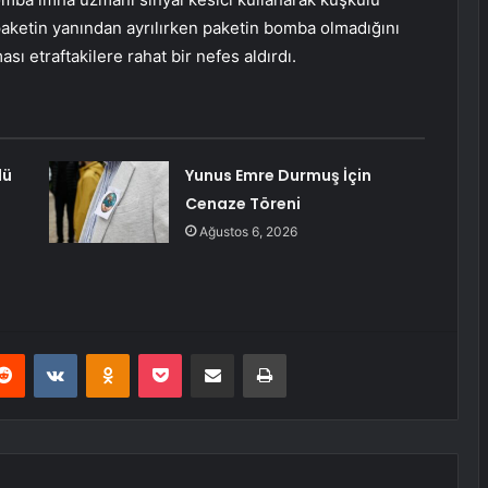
aketin yanından ayrılırken paketin bomba olmadığını
ası etraftakilere rahat bir nefes aldırdı.
dü
Yunus Emre Durmuş İçin
Cenaze Töreni
Ağustos 6, 2026
erest
Reddit
VKontakte
Odnoklassniki
Pocket
E-Posta ile paylaş
Yazdır