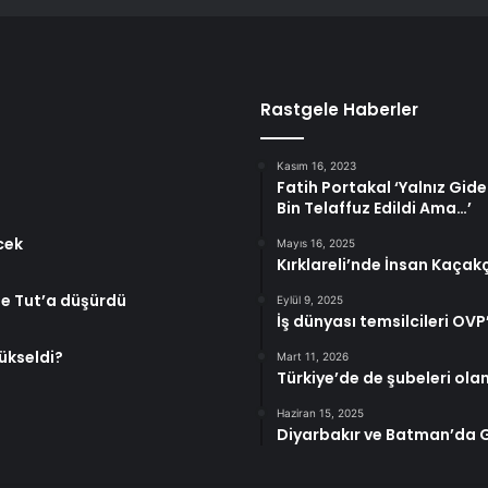
Rastgele Haberler
Kasım 16, 2023
Fatih Portakal ‘Yalnız Gidec
Bin Telaffuz Edildi Ama…’
cek
Mayıs 16, 2025
Kırklareli’nde İnsan Kaçak
le Tut’a düşürdü
Eylül 9, 2025
İş dünyası temsilcileri OVP
ükseldi?
Mart 11, 2026
Türkiye’de de şubeleri olan
Haziran 15, 2025
Diyarbakır ve Batman’da G