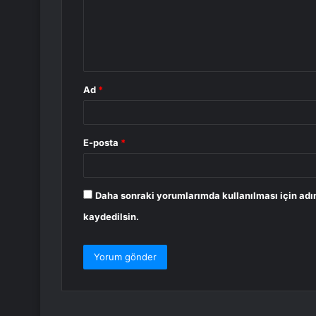
u
m
*
Ad
*
E-posta
*
Daha sonraki yorumlarımda kullanılması için adı
kaydedilsin.