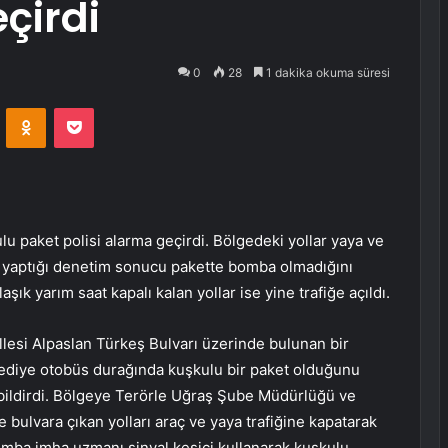
çirdi
0
28
1 dakika okuma süresi
VKontakte
Odnoklassniki
Pocket
paket polisi alarma geçirdi. Bölgedeki yollar yaya ve
ı yaptığı denetim sonucu pakette bomba olmadığını
aşık yarım saat kapalı kalan yollar ise yine trafiğe açıldı.
lesi Alpaslan Türkeş Bulvarı üzerinde bulunan bir
ediye otobüs durağında kuşkulu bir paket olduğunu
bildirdi. Bölgeye Terörle Uğraş Şube Müdürlüğü ve
 bulvara çıkan yolları araç ve yaya trafiğine kapatarak
 bomba imha uzmanı sinyal kesici kullanarak kuşkulu