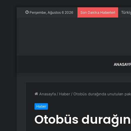
Türki
Perşembe, Ağustos 6 2026
Son Dakika Haberleri
ANASAY
Anasayfa
/
Haber
/
Otobüs durağında unutulan paket
Haber
Otobüs durağın