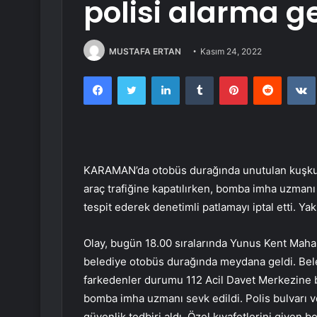
polisi alarma ge
MUSTAFA ERTAN
Kasım 24, 2022
Facebook
Twitter
LinkedIn
Tumblr
Pinterest
Reddit
KARAMAN’da otobüs durağında unutulan kuşkulu 
araç trafiğine kapatılırken, bomba imha uzman
tespit ederek denetimli patlamayı iptal etti. Yakl
Olay, bugün 18.00 sıralarında Yunus Kent Mahal
belediye otobüs durağında meydana geldi. Bel
farkedenler durumu 112 Acil Davet Merkezine 
bomba imha uzmanı sevk edildi. Polis bulvarı ve
güvenlik tedbiri aldı. Özel kıyafetlerini giyen