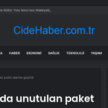
ye Kültür Yolu ikinci kez Malatya’dan geçecek
FA
HABER
EKONOMI
SAĞLIK
TEKNOLOJI
YAŞAM
 polisi alarma geçirdi
da unutulan paket