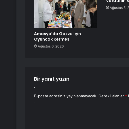
Vefatının B
Ağustos 5, 
Amasya’da Gazze İçin
Oyuncak Kermesi
Ağustos 6, 2026
Bir yanıt yazın
E-posta adresiniz yayınlanmayacak.
Gerekli alanlar
*
i
Y
o
r