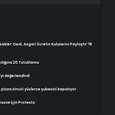
ekler’ Dedi, Asgari Ücretin Kulislerini Paylaştı! ’18
çılığına 20 Tutuklama
’yi değerlendirdi
 pizza zinciri yüzlerce şubesini kapatıyor
azze İçin Protesto