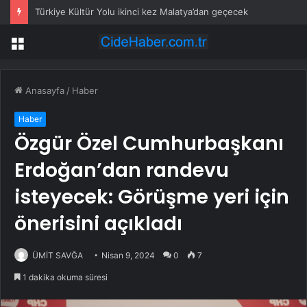
Türkiye Kültür Yolu ikinci kez Malatya’dan geçecek
Menü
Anasayfa
/
Haber
Haber
Özgür Özel Cumhurbaşkanı
Erdoğan’dan randevu
isteyecek: Görüşme yeri için
önerisini açıkladı
ÜMİT SAVĞA
Nisan 9, 2024
0
7
1 dakika okuma süresi