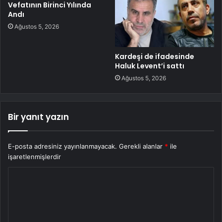
Vefatının Birinci Yılında
Andı
Ağustos 5, 2026
Kardeşi de ifadesinde
Haluk Levent’i sattı
Ağustos 5, 2026
Bir yanıt yazın
E-posta adresiniz yayınlanmayacak.
Gerekli alanlar
*
ile
işaretlenmişlerdir
Y
o
r
u