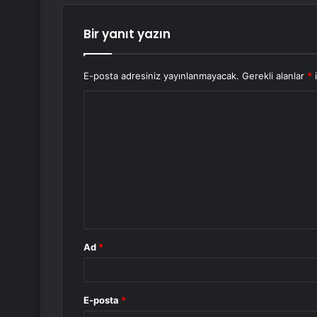
Bir yanıt yazın
E-posta adresiniz yayınlanmayacak.
Gerekli alanlar
*
i
Y
o
r
u
m
*
Ad
*
E-posta
*