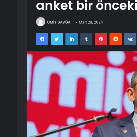
anket bir önceki
ÜMİT SAVĞA
Mart 28, 2024
Facebook
Twitter
LinkedIn
Tumblr
Pinterest
Reddit