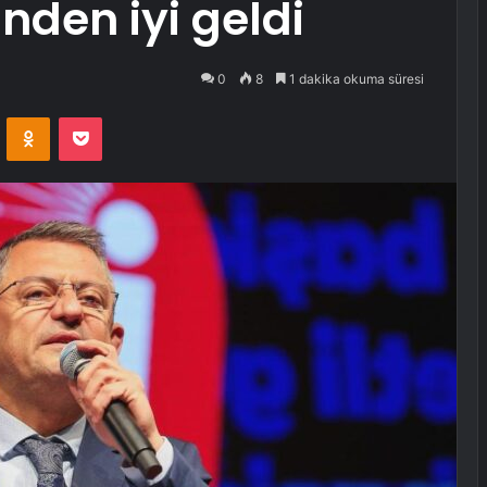
nden iyi geldi
0
8
1 dakika okuma süresi
VKontakte
Odnoklassniki
Pocket