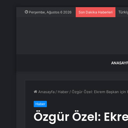
Türki
Perşembe, Ağustos 6 2026
Son Dakika Haberleri
ANASAY
Anasayfa
/
Haber
/
Özgür Özel: Ekrem Başkan için h
Haber
Özgür Özel: Ekr