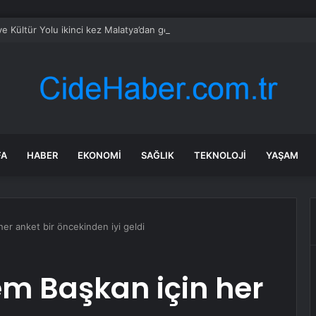
ye Kültür Yolu ikinci kez Malatya’dan geçecek
FA
HABER
EKONOMI
SAĞLIK
TEKNOLOJI
YAŞAM
er anket bir öncekinden iyi geldi
em Başkan için her