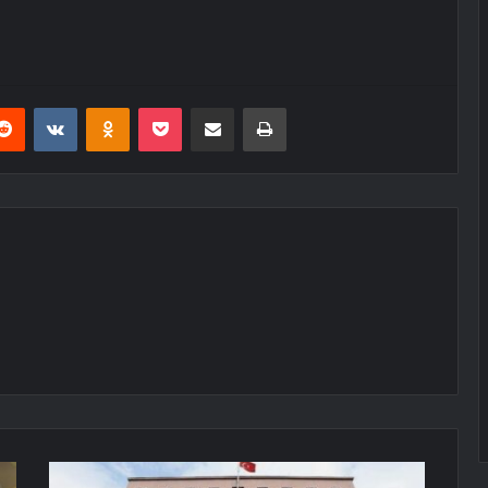
erest
Reddit
VKontakte
Odnoklassniki
Pocket
E-Posta ile paylaş
Yazdır