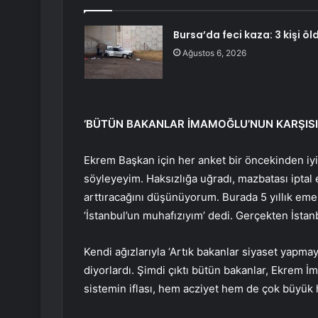
Bursa’da feci kaza: 3 kişi öl
Ağustos 6, 2026
‘BÜTÜN BAKANLAR İMAMOĞLU’NUN KARŞIS
Ekrem Başkan için her anket bir öncekinden iyi
söyleyeyim. Haksızlığa uğradı, mazbatası iptal e
arttıracağını düşünüyorum. Burada 5 yıllık emek
‘İstanbul’un muhafızıyım’ dedi. Gerçekten İstanb
Kendi ağızlarıyla ‘Artık bakanlar siyaset yapmay
diyorlardı. Şimdi çıktı bütün bakanlar, Ekrem
sistemin iflası, hem acziyet hem de çok büyük h