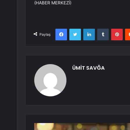
(HABER MERKEZİ)
Facebook
Twitter
LinkedIn
Tumblr
Pint
Paylaş
ÜMİT SAVĞA