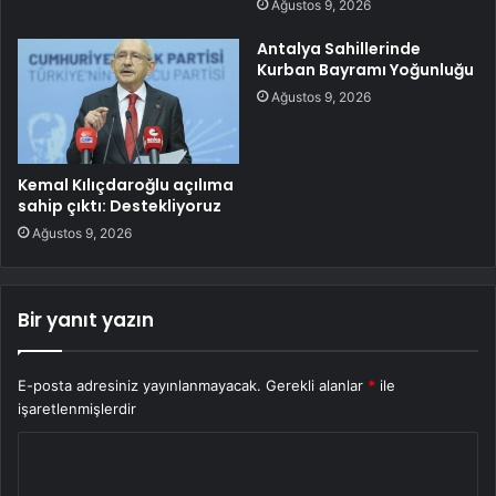
Ağustos 9, 2026
Antalya Sahillerinde
Kurban Bayramı Yoğunluğu
Ağustos 9, 2026
Kemal Kılıçdaroğlu açılıma
sahip çıktı: Destekliyoruz
Ağustos 9, 2026
Bir yanıt yazın
E-posta adresiniz yayınlanmayacak.
Gerekli alanlar
*
ile
işaretlenmişlerdir
Y
o