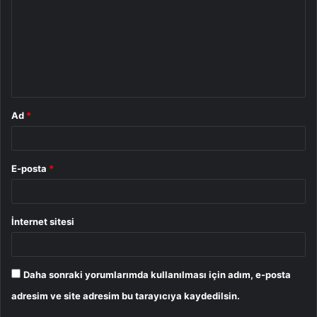
r
u
m
*
Ad
*
E-posta
*
İnternet sitesi
Daha sonraki yorumlarımda kullanılması için adım, e-posta
adresim ve site adresim bu tarayıcıya kaydedilsin.