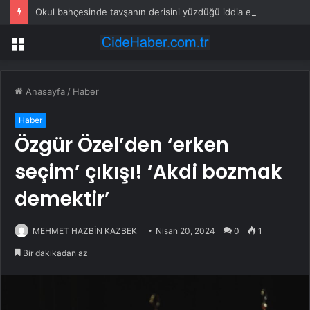
Okul bahçesinde tavşanın derisini yüzdüğü iddia edilen şüpheli gözaltına alındı
Menü
Anasayfa
/
Haber
Haber
Özgür Özel’den ‘erken
seçim’ çıkışı! ‘Akdi bozmak
demektir’
MEHMET HAZBİN KAZBEK
Nisan 20, 2024
0
1
Bir dakikadan az