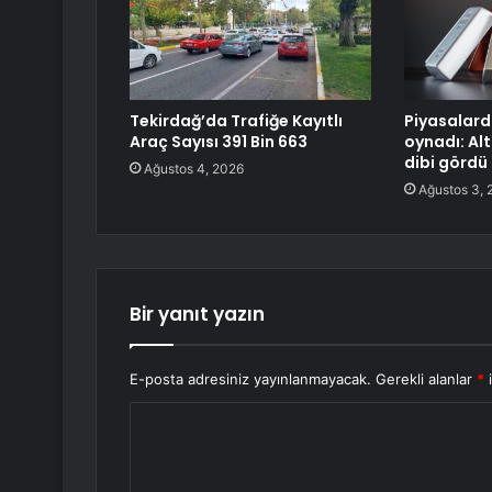
Tekirdağ’da Trafiğe Kayıtlı
Piyasalard
Araç Sayısı 391 Bin 663
oynadı: Alt
dibi gördü
Ağustos 4, 2026
Ağustos 3, 
Bir yanıt yazın
E-posta adresiniz yayınlanmayacak.
Gerekli alanlar
*
i
Y
o
r