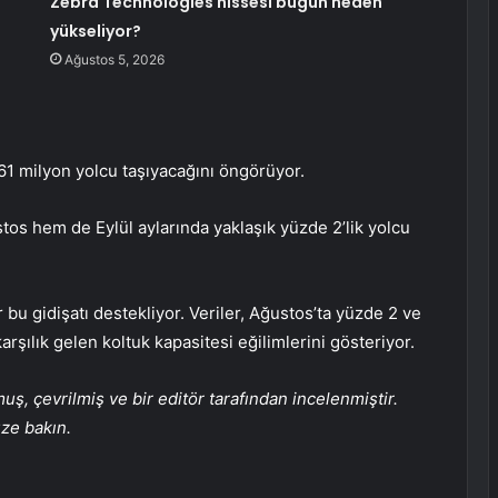
Zebra Technologies hissesi bugün neden
yükseliyor?
Ağustos 5, 2026
k 61 milyon yolcu taşıyacağını öngörüyor.
s hem de Eylül aylarında yaklaşık yüzde 2’lik yolcu
r bu gidişatı destekliyor. Veriler, Ağustos’ta yüzde 2 ve
rşılık gelen koltuk kapasitesi eğilimlerini gösteriyor.
, çevrilmiş ve bir editör tarafından incelenmiştir.
üze bakın.