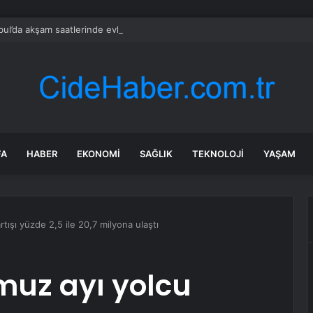
bul’da akşam saatlerinde evlere girmeye başladılar: Herkes çareyi tek bi
FA
HABER
EKONOMI
SAĞLIK
TEKNOLOJI
YAŞAM
tışı yüzde 2,5 ile 20,7 milyona ulaştı
muz ayı yolcu