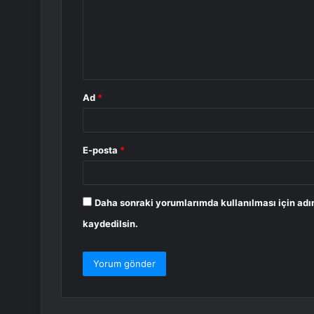
u
m
*
Ad
*
E-posta
*
Daha sonraki yorumlarımda kullanılması için adı
kaydedilsin.