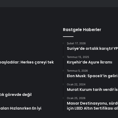
Rastgele Haberler
Şubat 17, 2026
Suriye’de ortalık karıştı! 
Temmuz 15, 2025
aşladılar: Herkes çareyi tek
Kırşehir’de Aşure İkramı
Temmuz 5, 2026
Elon Musk: SpaceX’in geliri
Ocak 22, 2024
Murat Kurum tarih verdi! İs
rtık görevde değil
Ocak 25, 2026
Masar Destinasyonu, sürdürü
ları Hızlanırken En İyi
için LEED Altın Sertifikası a