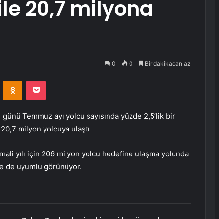
 ile 20,7 milyona
0
0
Bir dakikadan az
VKontakte
Odnoklassniki
Pocket
lı günü Temmuz ayı yolcu sayısında yüzde 2,5’lik bir
 20,7 milyon yolcuya ulaştı.
6 mali yılı için 206 milyon yolcu hedefine ulaşma yolunda
yle de uyumlu görünüyor.