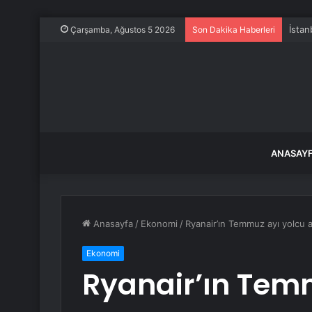
İstan
Çarşamba, Ağustos 5 2026
Son Dakika Haberleri
ANASAY
Anasayfa
/
Ekonomi
/
Ryanair’ın Temmuz ayı yolcu ar
Ekonomi
Ryanair’ın Tem