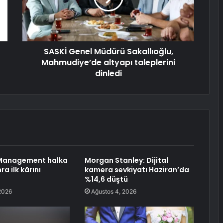
SASKİ Genel Müdürü Sakallıoğlu,
Mahmudiye’de altyapı taleplerini
dinledi
 Management halka
Morgan Stanley: Dijital
a ilk kârını
kamera sevkiyatı Haziran’da
%14,6 düştü
2026
Ağustos 4, 2026