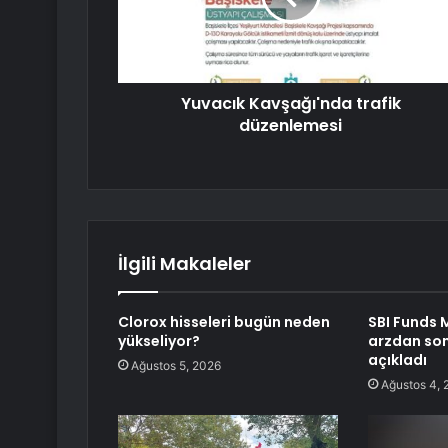
Yuvacık Kavşağı'nda trafik
düzenlemesi
İlgili Makaleler
Clorox hisseleri bugün neden
SBI Funds
yükseliyor?
arzdan sonr
açıkladı
Ağustos 5, 2026
Ağustos 4, 