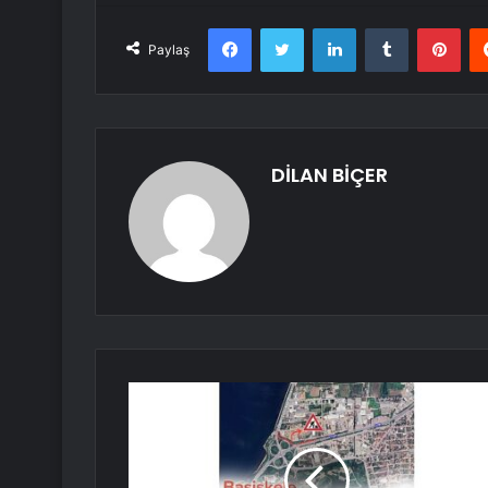
Facebook
Twitter
LinkedIn
Tumblr
Pint
Paylaş
DİLAN BİÇER