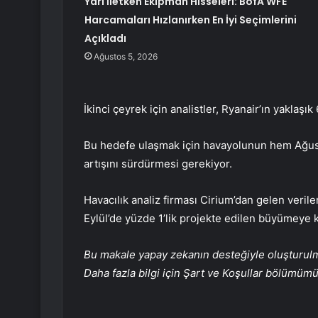
Yarı İletken Ekipman Hisseleri: BofA WFE
Harcamaları Hızlanırken En İyi Seçimlerini
Açıkladı
Ağustos 5, 2026
İkinci çeyrek için analistler, Ryanair’ın yaklaşı
Bu hedefe ulaşmak için havayolunun hem Ağusto
artışını sürdürmesi gerekiyor.
Havacılık analiz firması Cirium’dan gelen verile
Eylül’de yüzde 1’lik projekte edilen büyümeye ka
Bu makale yapay zekanın desteğiyle oluşturulmuş
Daha fazla bilgi için Şart ve Koşullar bölümüm