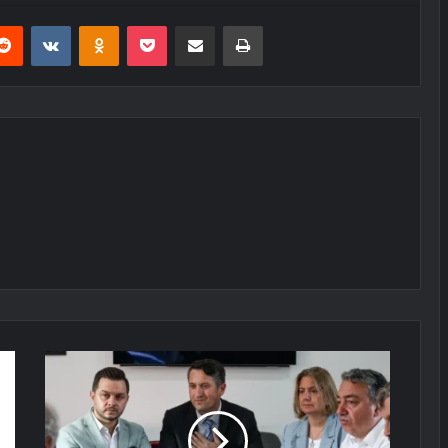
erest
Reddit
VKontakte
Odnoklassniki
Pocket
E-Posta ile paylaş
Yazdır