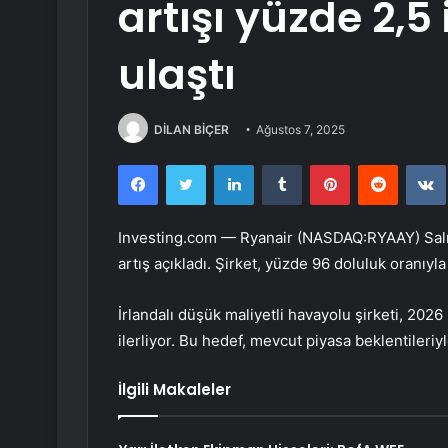
artışı yüzde 2,5
ulaştı
DİLAN BİÇER
Ağustos 7, 2025
Facebook
Twitter
LinkedIn
Tumblr
Pinterest
Reddit
Investing.com — Ryanair (NASDAQ:
RYAAY
) Sa
artış açıkladı. Şirket, yüzde 96 doluluk oranıyla
İrlandalı düşük maliyetli havayolu şirketi, 202
ilerliyor. Bu hedef, mevcut piyasa beklentileri
İlgili Makaleler