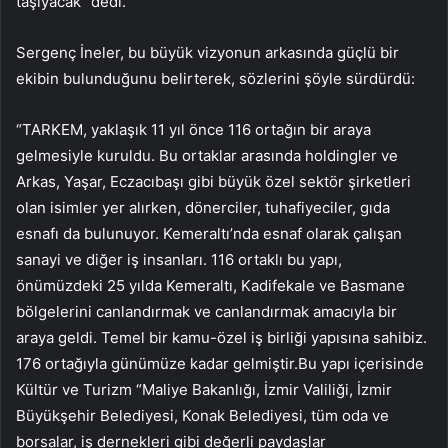
taşıyacak” dedi.
Sergenç İneler, bu büyük vizyonun arkasında güçlü bir
ekibin bulunduğunu belirterek, sözlerini şöyle sürdürdü:
“TARKEM, yaklaşık 11 yıl önce 116 ortağın bir araya
gelmesiyle kuruldu. Bu ortaklar arasında holdingler ve
Arkas, Yaşar, Eczacıbaşı gibi büyük özel sektör şirketleri
olan isimler yer alırken, dönerciler, tuhafiyeciler, gıda
esnafı da bulunuyor. Kemeraltı’nda esnaf olarak çalışan
sanayi ve diğer iş insanları. 116 ortaklı bu yapı,
önümüzdeki 25 yılda Kemeraltı, Kadifekale ve Basmane
bölgelerini canlandırmak ve canlandırmak amacıyla bir
araya geldi. Temel bir kamu-özel iş birliği yapısına sahibiz.
176 ortağıyla günümüze kadar gelmiştir.Bu yapı içerisinde
Kültür ve Turizm “Maliye Bakanlığı, İzmir Valiliği, İzmir
Büyükşehir Belediyesi, Konak Belediyesi, tüm oda ve
borsalar, iş dernekleri gibi değerli paydaşlar