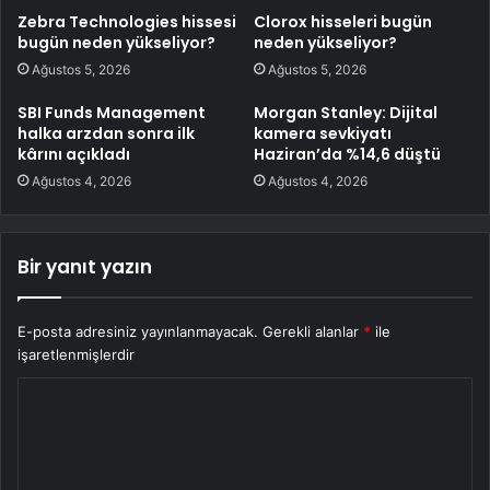
Zebra Technologies hissesi
Clorox hisseleri bugün
bugün neden yükseliyor?
neden yükseliyor?
Ağustos 5, 2026
Ağustos 5, 2026
SBI Funds Management
Morgan Stanley: Dijital
halka arzdan sonra ilk
kamera sevkiyatı
kârını açıkladı
Haziran’da %14,6 düştü
Ağustos 4, 2026
Ağustos 4, 2026
Bir yanıt yazın
E-posta adresiniz yayınlanmayacak.
Gerekli alanlar
*
ile
işaretlenmişlerdir
Y
o
r