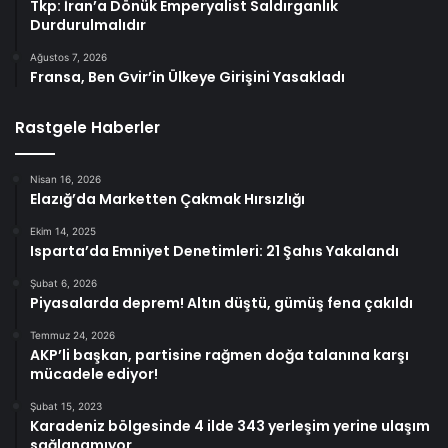
Tkp: İran’a Dönük Emperyalist Saldırganlık
Durdurulmalıdır
Ağustos 7, 2026
Fransa, Ben Gvir’in Ülkeye Girişini Yasakladı
Rastgele Haberler
Nisan 16, 2026
Elazığ’da Marketten Çakmak Hırsızlığı
Ekim 14, 2025
Isparta’da Emniyet Denetimleri: 21 Şahıs Yakalandı
Şubat 6, 2026
Piyasalarda deprem! Altın düştü, gümüş fena çakıldı
Temmuz 24, 2026
AKP’li başkan, partisine rağmen doğa talanına karşı
mücadele ediyor!
Şubat 15, 2023
Karadeniz bölgesinde 4 ilde 343 yerleşim yerine ulaşım
sağlanamıyor.