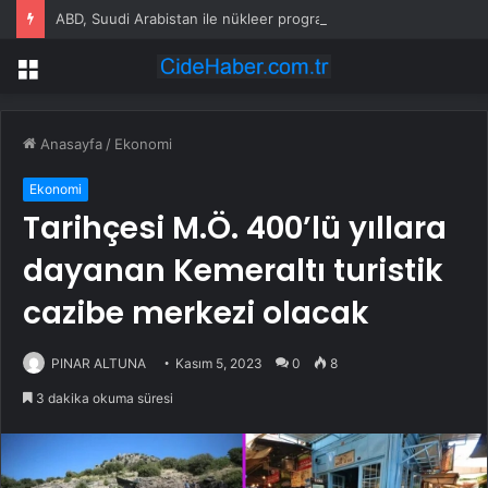
ABD, Suudi Arabistan ile nükleer program anlaşmasını duyuracak
Menü
Anasayfa
/
Ekonomi
Ekonomi
Tarihçesi M.Ö. 400’lü yıllara
dayanan Kemeraltı turistik
cazibe merkezi olacak
PINAR ALTUNA
Kasım 5, 2023
0
8
3 dakika okuma süresi