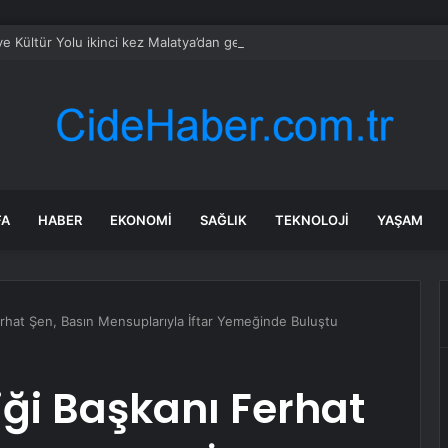
ye Kültür Yolu ikinci kez Malatya’dan geçecek
FA
HABER
EKONOMI
SAĞLIK
TEKNOLOJI
YAŞAM
erhat Şen, Basın Mensuplarıyla İftar Yemeğinde Buluştu
iği Başkanı Ferhat