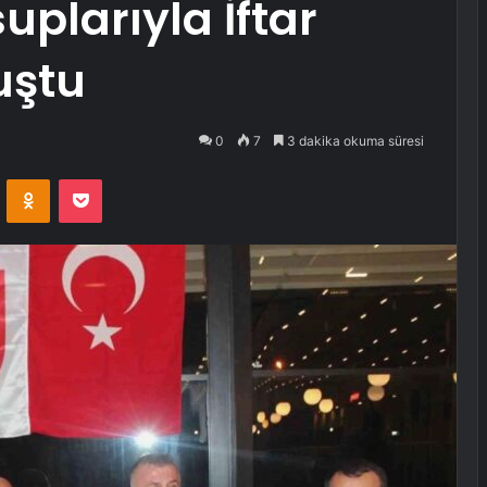
uplarıyla İftar
uştu
0
7
3 dakika okuma süresi
VKontakte
Odnoklassniki
Pocket