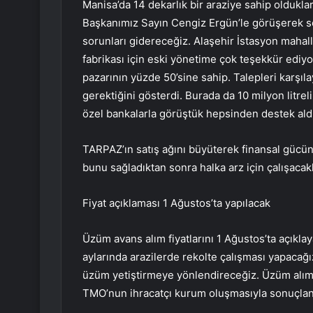
Manisa’da 14 dekarlık bir araziye sahip oldukl
Başkanımız Sayın Cengiz Ergün’le görüşerek soru
sorunları gidereceğiz. Alaşehir İstasyon maha
fabrikası için eski yönetime çok teşekkür ediyor
pazarının yüzde 50’sine sahip. Talepleri karşı
gerektiğini gösterdi. Burada da 10 milyon litrel
özel bankalarla görüştük hepsinden destek aldı
TARPAZ’ın satış ağını büyüterek finansal gücün
bunu sağladıktan sonra halka arz için çalışacakla
Fiyat açıklaması 1 Ağustos’ta yapılacak
Üzüm avans alım fiyatlarını 1 Ağustos’ta açıkl
aylarında arazilerde rekolte çalışması yapacağı
üzüm yetiştirmeye yönlendireceğiz. Üzüm alımla
TMO’nun ihracatçı kurum oluşmasıyla sonuçlan