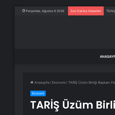
Türki
Perşembe, Ağustos 6 2026
Son Dakika Haberleri
ANASAY
Anasayfa
/
Ekonomi
/
TARİŞ Üzüm Birliği Başkanı F
Ekonomi
TARİŞ Üzüm Birl