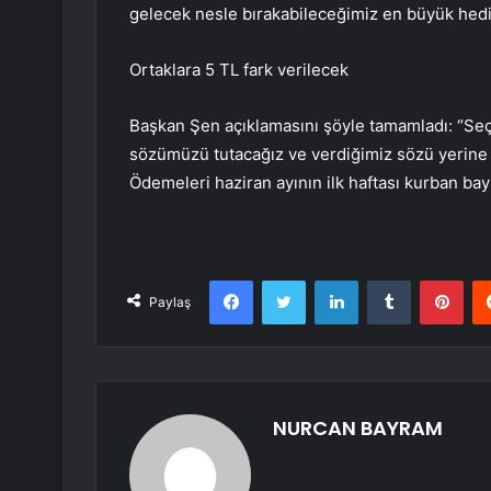
gelecek nesle bırakabileceğimiz en büyük hedi
Ortaklara 5 TL fark verilecek
Başkan Şen açıklamasını şöyle tamamladı: “Seçi
sözümüzü tutacağız ve verdiğimiz sözü yerine g
Ödemeleri haziran ayının ilk haftası kurban b
Facebook
Twitter
LinkedIn
Tumblr
Pint
Paylaş
NURCAN BAYRAM