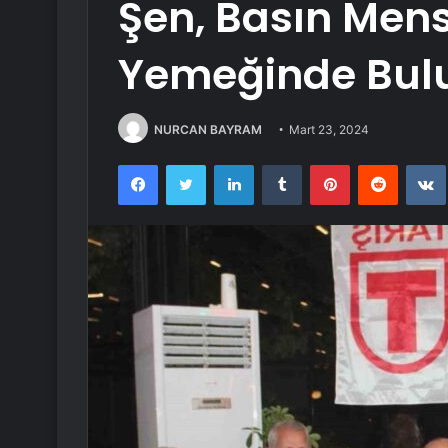
Şen, Basın Mens
Yemeğinde Bul
NURCAN BAYRAM
Mart 23, 2024
Facebook
Twitter
LinkedIn
Tumblr
Pinterest
Reddit