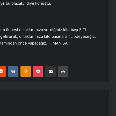
ye bu olacak.” diye konuştu.
m öncesi ortaklarımıza verdiğiniz kilo başı 5 TL
etirerek, ortaklarımıza kilo başına 5 TL ödeyeceğiz.
ayramından önce yapacağız.” – MANİSA
erest
Reddit
VKontakte
Odnoklassniki
Pocket
E-Posta ile paylaş
Yazdır