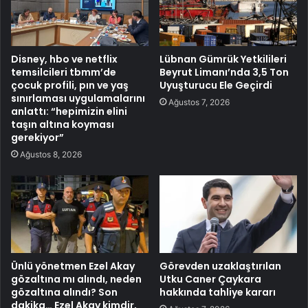
Disney, hbo ve netflix
Lübnan Gümrük Yetkilileri
temsilcileri tbmm’de
Beyrut Limanı’nda 3,5 Ton
çocuk profili, pın ve yaş
Uyuşturucu Ele Geçirdi
sınırlaması uygulamalarını
Ağustos 7, 2026
anlattı: “hepimizin elini
taşın altına koyması
gerekiyor”
Ağustos 8, 2026
Ünlü yönetmen Ezel Akay
Görevden uzaklaştırılan
gözaltına mı alındı, neden
Utku Caner Çaykara
gözaltına alındı? Son
hakkında tahliye kararı
dakika… Ezel Akay kimdir,