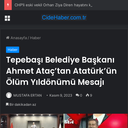
CHP’li eski vekil Orhan Ziya Diren hayatını kaybetti
Menü
Anasayfa
/
Haber
Haber
Tepebaşı Belediye Başkanı
Ahmet Ataç’tan Atatürk’ün
Ölüm Yıldönümü Mesajı
MUSTAFA ERTAN
Kasım 9, 2023
0
9
Bir dakikadan az