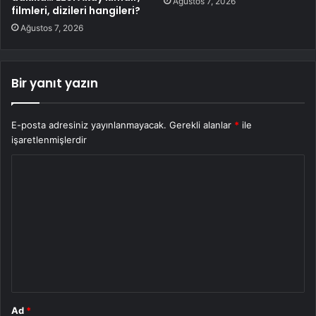
Ağustos 7, 2026
filmleri, dizileri hangileri?
Ağustos 7, 2026
Bir yanıt yazın
E-posta adresiniz yayınlanmayacak.
Gerekli alanlar
*
ile
işaretlenmişlerdir
Y
o
r
u
m
*
Ad
*