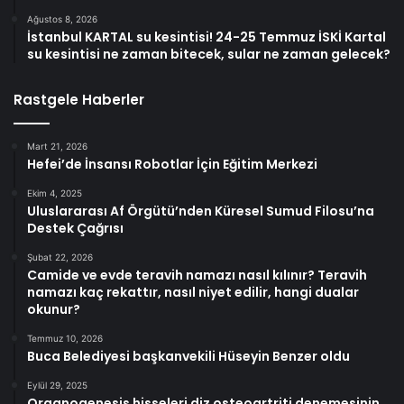
Ağustos 8, 2026
İstanbul KARTAL su kesintisi! 24-25 Temmuz İSKİ Kartal
su kesintisi ne zaman bitecek, sular ne zaman gelecek?
Rastgele Haberler
Mart 21, 2026
Hefei’de İnsansı Robotlar İçin Eğitim Merkezi
Ekim 4, 2025
Uluslararası Af Örgütü’nden Küresel Sumud Filosu’na
Destek Çağrısı
Şubat 22, 2026
Camide ve evde teravih namazı nasıl kılınır? Teravih
namazı kaç rekattır, nasıl niyet edilir, hangi dualar
okunur?
Temmuz 10, 2026
Buca Belediyesi başkanvekili Hüseyin Benzer oldu
Eylül 29, 2025
Organogenesis hisseleri diz osteoartriti denemesinin