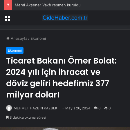
Meral Akşener Vakfı resmen kuruldu
Menü
Anasayfa
/
Ekonomi
Ekonomi
Ticaret Bakanı Ömer Bolat:
2024 yılı için ihracat ve
döviz geliri hedefimiz 377
milyar dolar!
MEHMET HAZBİN KAZBEK
Mayıs 26, 2024
0
0
3 dakika okuma süresi