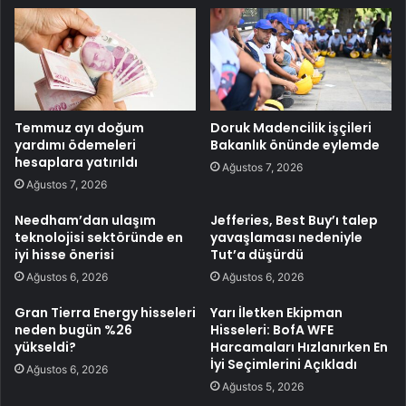
Temmuz ayı doğum
Doruk Madencilik işçileri
yardımı ödemeleri
Bakanlık önünde eylemde
hesaplara yatırıldı
Ağustos 7, 2026
Ağustos 7, 2026
Needham’dan ulaşım
Jefferies, Best Buy’ı talep
teknolojisi sektöründe en
yavaşlaması nedeniyle
iyi hisse önerisi
Tut’a düşürdü
Ağustos 6, 2026
Ağustos 6, 2026
Gran Tierra Energy hisseleri
Yarı İletken Ekipman
neden bugün %26
Hisseleri: BofA WFE
yükseldi?
Harcamaları Hızlanırken En
İyi Seçimlerini Açıkladı
Ağustos 6, 2026
Ağustos 5, 2026