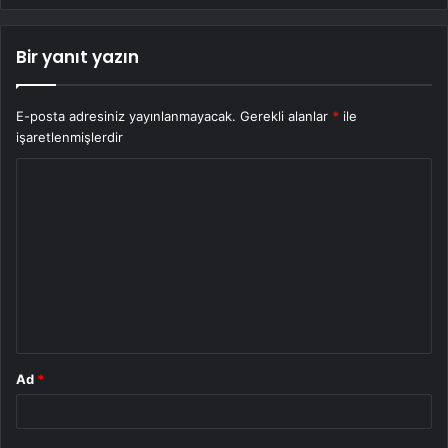
Bir yanıt yazın
E-posta adresiniz yayınlanmayacak.
Gerekli alanlar
*
ile
işaretlenmişlerdir
Y
o
r
u
m
*
Ad
*